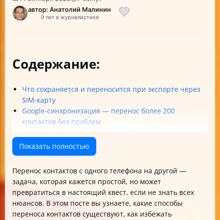
автор: Анатолий Малинин
9 лет в журналистике
Содержание:
Что сохраняется и переносится при экспорте через
SIM-карту
Google-синхронизация — перенос более 200
контактов без проблем
Bluetooth — перенос контактов без интернета, но с
ограничениями
Показать полностью
SD-карта — перенос с сохранением формата vCard и
фото
Перенос контактов с одного телефона на другой —
Перенос через компьютер с помощью MOBILedit —
задача, которая кажется простой, но может
осторожно с рисками
превратиться в настоящий квест, если не знать всех
Приложения My Contacts и Контакты + — облако и
нюансов. В этом посте вы узнаете, какие способы
функциональность
переноса контактов существуют, как избежать
Как выбрать лучший способ переноса