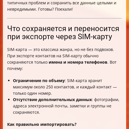
типичных проблем и сохранить все данные целыми и
Проверка успешности переноса и устранение
невредимыми. Готовы? Поехали!
дубликатов
Особенности сохранения групп и тегов
Скорость переноса и объем данных
Что сохраняется и переносится
Перенос выбранных контактов
при экспорте через SIM-карту
Влияние версий Android и оболочек
Безопасность при использовании сторонних
SIM-карта — это классика жанра, но не без подвохов.
программ и облаков
При экспорте контактов на SIM-карту обычно
Настройка после переноса
сохраняются только
имена и номера телефонов
. Вот
Таблица сравнения способов переноса контактов
почему:
Итог
Ограничение по объему
: SIM-карта хранит
максимум около 250 контактов, и каждый контакт —
только один номер.
Отсутствие дополнительных данных
: фотографии,
адреса электронной почты, заметки и группы не
сохраняются.
Как правильно импортировать?