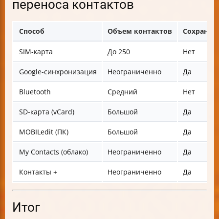
переноса контактов
Способ
Объем контактов
Сохраняет
SIM-карта
До 250
Нет
Google-синхронизация
Неограниченно
Да
Bluetooth
Средний
Нет
SD-карта (vCard)
Большой
Да
MOBILedit (ПК)
Большой
Да
My Contacts (облако)
Неограниченно
Да
Контакты +
Неограниченно
Да
Итог