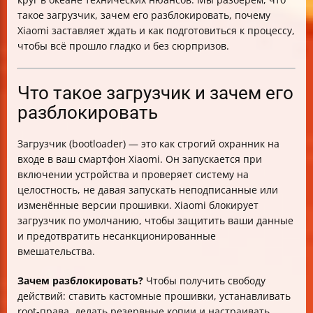
— мифы и реальность
такое загрузчик, зачем его разблокировать, почему
Подготовка к разблокировке — что нужно сделать
Xiaomi заставляет ждать и как подготовиться к процессу,
Официальный процесс разблокировки через Mi
чтобы всё прошло гладко и без сюрпризов.
Unlock
Что делать, если не приходит SMS или аккаунт
блокируется
Что такое загрузчик и зачем его
Как заблокировать загрузчик обратно
разблокировать
Таблица сравнения разблокировки и блокировки
загрузчика
Загрузчик (bootloader) — это как строгий охранник на
Полезные советы для успешной разблокировки
входе в ваш смартфон Xiaomi. Он запускается при
Альтернативы разблокировке загрузчика
включении устройства и проверяет систему на
Итог
целостность, не давая запускать неподписанные или
изменённые версии прошивки. Xiaomi блокирует
загрузчик по умолчанию, чтобы защитить ваши данные
и предотвратить несанкционированные
вмешательства.
Зачем разблокировать?
Чтобы получить свободу
действий: ставить кастомные прошивки, устанавливать
root-права, делать резервные копии и настраивать