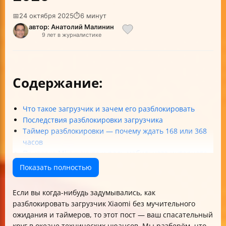
📅
24 октября 2025
⏱
6 минут
автор: Анатолий Малинин
9 лет в журналистике
Содержание:
Что такое загрузчик и зачем его разблокировать
Последствия разблокировки загрузчика
Таймер разблокировки — почему ждать 168 или 368
часов
Привязка Mi аккаунта и роль мобильного интернета
Прошивки и версии MIUI для разблокировки
Показать полностью
Что такое «заводская разблокировка» в меню
разработчика
Если вы когда-нибудь задумывались, как
Лимиты разблокировки на Mi аккаунте
разблокировать загрузчик Xiaomi без мучительного
Как проверить статус загрузчика
ожидания и таймеров, то этот пост — ваш спасательный
Как разблокировать загрузчик Xiaomi без ожидания
круг в океане технических нюансов. Мы разберём, что