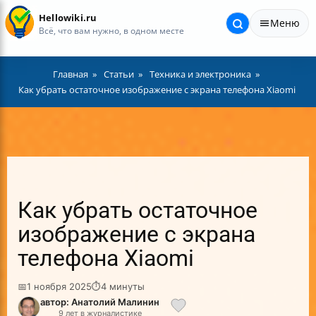
Hellowiki.ru
Меню
Всё, что вам нужно, в одном месте
Главная
Статьи
Техника и электроника
Как убрать остаточное изображение с экрана телефона Xiaomi
Как убрать остаточное
изображение с экрана
телефона Xiaomi
📅
1 ноября 2025
⏱
4 минуты
автор: Анатолий Малинин
9 лет в журналистике