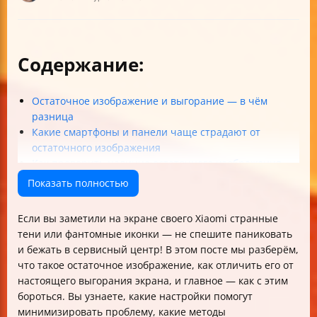
Содержание:
Остаточное изображение и выгорание — в чём
разница
Какие смартфоны и панели чаще страдают от
остаточного изображения
Как проверить наличие остаточного изображения
дома
Показать полностью
Как минимизировать остаточный эффект —
практические советы
Если вы заметили на экране своего Xiaomi странные
Почему эти методы работают и когда — нет
тени или фантомные иконки — не спешите паниковать
Настройки экрана для оптимального результата
и бежать в сервисный центр! В этом посте мы разберём,
Что делать, если остаточное изображение не уходит
что такое остаточное изображение, как отличить его от
Мифы и правда об AMOLED-выгорании
настоящего выгорания экрана, и главное — как с этим
Признаки, когда нужно идти в сервис
бороться. Вы узнаете, какие настройки помогут
Итоговая таблица: что делать и чего ожидать
минимизировать проблему, какие методы