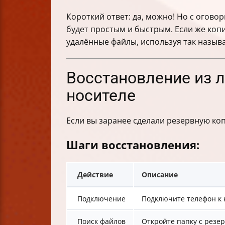
Примеры реальных сценариев восст
Короткий ответ: да, можно! Но с оговор
Как работает Tenorshare UltData for 
будет простым и быстрым. Если же коп
Что входит в резервную копию Googl
удалённые файлы, используя так назы
Восстановление из Google Drive — в
Восстановление фото через Google 
Риски использования сторонних пр
Восстановление из 
Как выбрать метод восстановления
носителе
Когда обращаться в сервисный цент
Подготовка к отправке в сервисный 
Если вы заранее сделали резервную коп
Итоги
Шаги восстановления:
Действие
Описание
Подключение
Подключите телефон к 
Поиск файлов
Откройте папку с резе