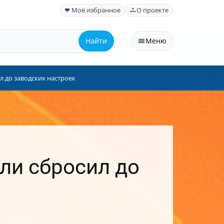
❤ Моё избранное
О проекте
Найти
Меню
л до заводских настроек
сли сбросил до