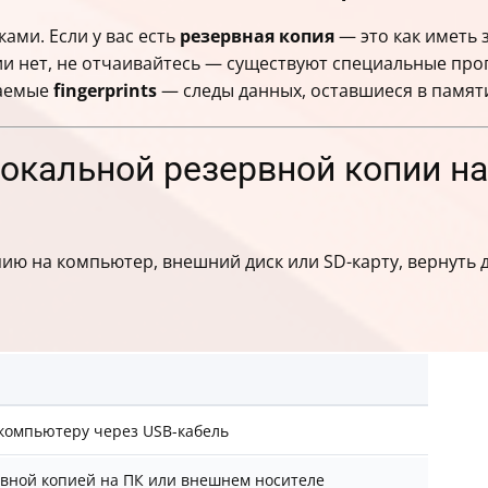
ановления
ками. Если у вас есть
резервная копия
— это как иметь 
Android
ии нет, не отчаивайтесь — существуют специальные про
e Drive
ваемые
fingerprints
— следы данных, оставшиеся в памяти
ажные условия
Фото и «Недавно удалённое»
ограмм
локальной резервной копии н
р
центр
ию на компьютер, внешний диск или SD-карту, вернуть 
компьютеру через USB-кабель
рвной копией на ПК или внешнем носителе