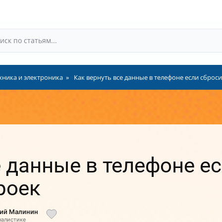
хника и электроника
Как вернуть все данные в телефоне если сброси
е данные в телефоне е
роек
лий Малинин
налистике