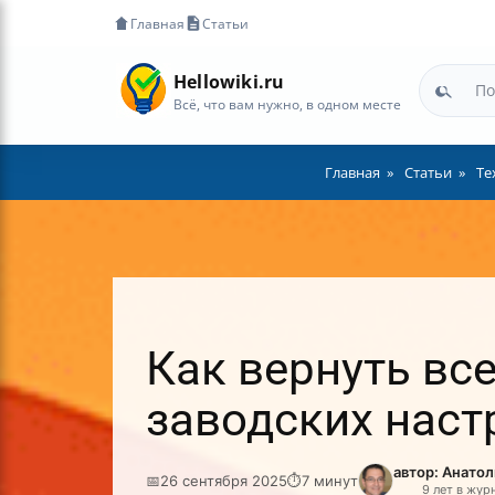
Главная
Статьи
Hellowiki.ru
Всё, что вам нужно, в одном месте
Главная
Статьи
Те
Как вернуть вс
заводских наст
автор: Анато
📅
26 сентября 2025
⏱
7 минут
9 лет в жур