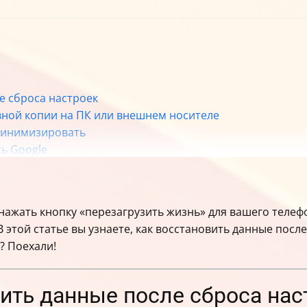
е сброса настроек
вной копии на ПК или внешнем носителе
 минимизировать
ь Google
у разных производителей
без резервной копии
дит файлы или не распознаёт устройство
нажать кнопку «перезагрузить жизнь» для вашего телефо
ервных копий
этой статье вы узнаете, как восстановить данные после
арках телефонов
? Поехали!
после начала процесса
рвному копированию
ить данные после сброса нас
шибки при восстановлении