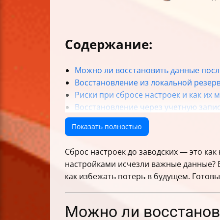
Содержание:
Можно ли восстановить данные посл
Восстановление из локальной резер
Риски при сбросе настроек и как их
Восстановление через учетную запис
Альтернативы облачному хранению 
Показать полностью
Android Recovery — восстановление 
Что делать, если программа не нахо
Сброс настроек до заводских — это как 
Восстановление фотографий без рез
настройками исчезли важные данные? В 
Восстановление данных на разных м
как избежать потерь в будущем. Готовы
Можно ли отменить сброс настроек 
Рекомендации по безопасному резе
Проверка после восстановления
Можно ли восстанов
Ограничения и распространённые о