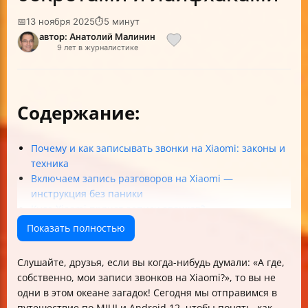
📅
13 ноября 2025
⏱
5 минут
автор: Анатолий Малинин
9 лет в журналистике
Содержание:
Почему и как записывать звонки на Xiaomi: законы и
техника
Включаем запись разговоров на Xiaomi —
инструкция без паники
Куда Xiaomi прячет записи звонков?
Что случилось с фирменной звонилкой Xiaomi в MIUI
Показать полностью
13?
Сторонние приложения для записи звонков: выбор и
Слушайте, друзья, если вы когда-нибудь думали: «А где,
реальность
собственно, мои записи звонков на Xiaomi?», то вы не
Часто задаваемые вопросы (FAQ)
одни в этом океане загадок! Сегодня мы отправимся в
Итоговый чек-лист: как настроить запись звонков на
путешествие по MIUI и Android 12, чтобы понять, как