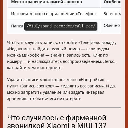
Место хранения записей звонков
Особеннос
История звонков в приложении «Телефон»
Значок мик
Обычно пуст
Папка
/MIUI/sound_recorder/call_rec/
Чтобы послушать запись, откройте «Телефон», вкладку
«Недавние», найдите нужный номер — если рядом
иконка микрофона — значит, запись есть. Клик по
номеру — и наслаждайтесь воспроизведением. Легко,
как найти мем в интернете!
Удалить записи можно через меню «Настройки» —
пункт «Запись звонков» — «Удалить все записи». И да,
можно запретить удаление или задать интервал
хранения, чтобы ничего не потерять.
Что случилось с фирменной
звонилкой Xiaomi в MIUI 13?