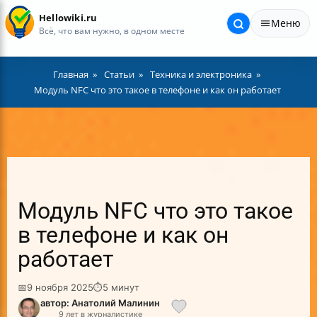
Hellowiki.ru
Меню
Всё, что вам нужно, в одном месте
Главная
Статьи
Техника и электроника
Модуль NFC что это такое в телефоне и как он работает
Модуль NFC что это такое
в телефоне и как он
работает
📅
9 ноября 2025
⏱
5 минут
автор: Анатолий Малинин
9 лет в журналистике