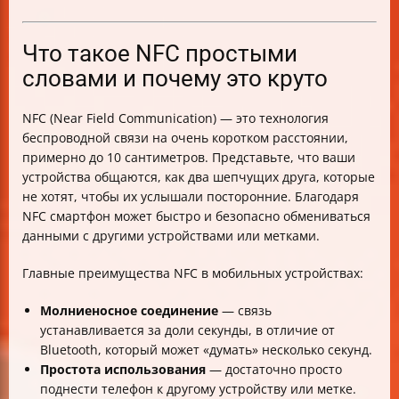
Основные применения NFC в 2019–2020 годах
NFC Forum и стандартизация
Что такое NFC-метка и где она используется
Что такое NFC простыми
Итоговая таблица: основные характеристики NFC
словами и почему это круто
NFC (Near Field Communication) — это технология
беспроводной связи на очень коротком расстоянии,
примерно до 10 сантиметров. Представьте, что ваши
устройства общаются, как два шепчущих друга, которые
не хотят, чтобы их услышали посторонние. Благодаря
NFC смартфон может быстро и безопасно обмениваться
данными с другими устройствами или метками.
Главные преимущества NFC в мобильных устройствах:
Молниеносное соединение
— связь
устанавливается за доли секунды, в отличие от
Bluetooth, который может «думать» несколько секунд.
Простота использования
— достаточно просто
поднести телефон к другому устройству или метке.