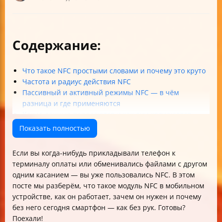
Содержание:
Что такое NFC простыми словами и почему это круто
Частота и радиус действия NFC
Пассивный и активный режимы NFC — в чём
разница и где применяются
Какие данные передаются и как они кодируются
Взаимодействие устройств: инициатор и цель
Показать полностью
Совместимость с бесконтактными картами и
стандартами
Если вы когда-нибудь прикладывали телефон к
Что такое NDEF и зачем он нужен
терминалу оплаты или обменивались файлами с другом
Три основных направления применения NFC в
одним касанием — вы уже пользовались NFC. В этом
мобильных устройствах
посте мы разберём, что такое модуль NFC в мобильном
Где в телефоне находится антенна NFC и зачем
устройстве, как он работает, зачем он нужен и почему
наклейка
без него сегодня смартфон — как без рук. Готовы?
NFC против Bluetooth — кто быстрее и удобнее
Поехали!