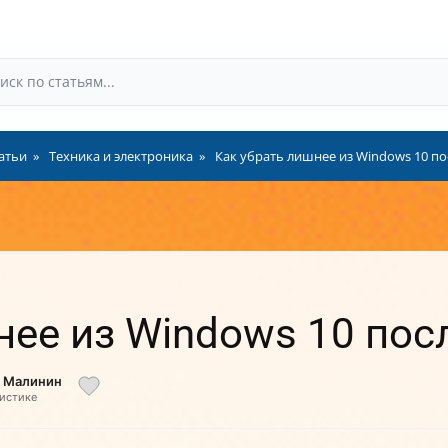
атьи
Техника и электроника
Как убрать лишнее из Windows 10 по
нее из Windows 10 пос
й Малинин
листике