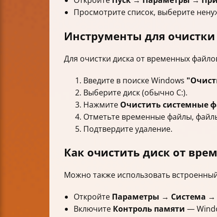
Откройте
Пуск
→
Параметры
→
Пр
Просмотрите список, выберите нен
Инструменты для очистки
Для очистки диска от временных файло
Введите в поиске Windows
"Очист
Выберите диск (обычно C:).
Нажмите
Очистить системные 
Отметьте временные файлы, файл
Подтвердите удаление.
Как очистить диск от вр
Можно также использовать встроенны
Откройте
Параметры
→
Система
Включите
Контроль памяти
— Windo