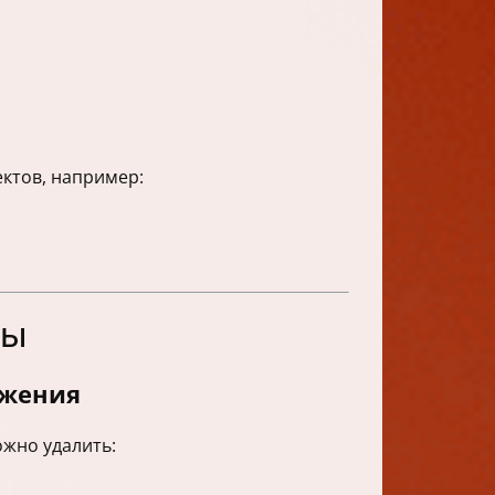
ктов, например:
мы
ожения
ожно удалить: