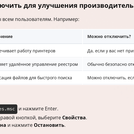
ючить для улучшения производитель
 всем пользователям. Например:
чение
Можно отключить?
ечивает работу принтеров
Да, если у вас нет пр
ляет удалённое управление реестром
Обычно безопасно от
сация файлов для быстрого поиска
Можно отключить, есл
и нажмите Enter.
es.msc
 правой кнопкой, выберите
Свойства
.
на
и нажмите
Остановить
.