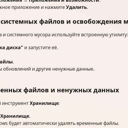
иложения
→
Приложения и возможности
.
ужное приложение и нажмите
Удалить
.
 системных файлов и освобождения м
в и системного мусора используйте встроенную утилиту:
ка диска"
и запустите её.
файлы
.
ы обновлений и другие ненужные данные.
еменных файлов и ненужных данных
й инструмент
Хранилище
:
→
Хранилище
.
ws будет автоматически удалять временные файлы.