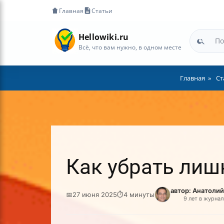
Главная
Статьи
Hellowiki.ru
Всё, что вам нужно, в одном месте
Главная
Ст
Как убрать лиш
автор: Анатоли
📅
27 июня 2025
⏱
4 минуты
9 лет в журна