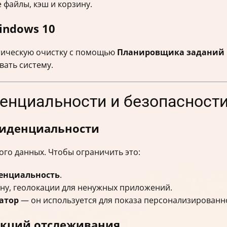
файлы, кэш и корзину.
indows 10
тическую очистку с помощью
Планировщика заданий
вать систему.
денциальности и безопасност
фиденциальности
го данных. Чтобы ограничить это:
енциальность
.
ону, геолокации для ненужных приложений.
атор
— он используется для показа персонализированн
нкций отслеживания