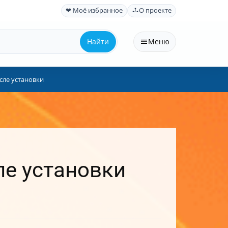
❤ Моё избранное
О проекте
Найти
Меню
сле установки
ле установки