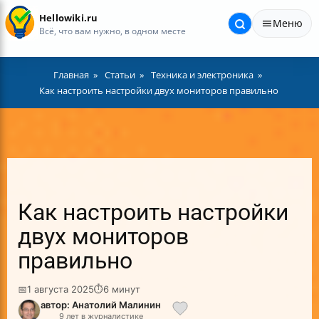
Hellowiki.ru
Меню
Всё, что вам нужно, в одном месте
Главная
Статьи
Техника и электроника
Как настроить настройки двух мониторов правильно
Как настроить настройки
двух мониторов
правильно
📅
1 августа 2025
⏱
6 минут
автор: Анатолий Малинин
9 лет в журналистике