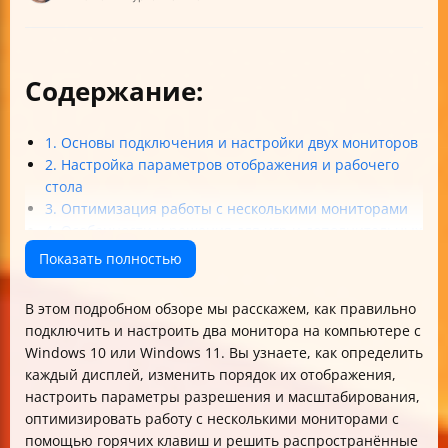
Содержание:
1. Основы подключения и настройки двух мониторов
2. Настройка параметров отображения и рабочего
стола
3. Оптимизация работы с несколькими мониторами
4. Особенности и решения для игр и дополнительных
настроек
Показать полностью
Итоговые советы для настройки двух мониторов
В этом подробном обзоре мы расскажем, как правильно
подключить и настроить два монитора на компьютере с
Windows 10 или Windows 11. Вы узнаете, как определить
каждый дисплей, изменить порядок их отображения,
настроить параметры разрешения и масштабирования,
оптимизировать работу с несколькими мониторами с
помощью горячих клавиш и решить распространённые