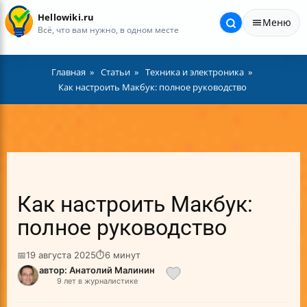
Hellowiki.ru
Меню
Всё, что вам нужно, в одном месте
Главная
Статьи
Техника и электроника
Как настроить Макбук: полное руководство
Как настроить Макбук:
полное руководство
📅
19 августа 2025
⏱
6 минут
автор: Анатолий Малинин
9 лет в журналистике