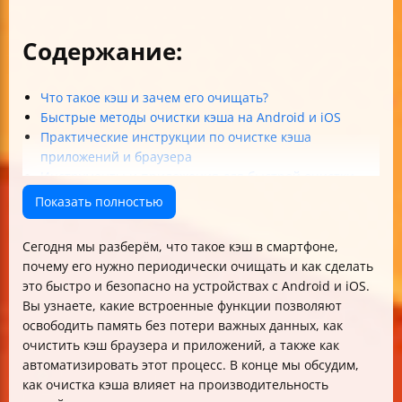
Содержание:
Что такое кэш и зачем его очищать?
Быстрые методы очистки кэша на Android и iOS
Практические инструкции по очистке кэша
приложений и браузера
Инструменты и приложения для быстрой очистки
кэша
Показать полностью
Автоматизация очистки кэша
Влияние очистки кэша на работу телефона
Сегодня мы разберём, что такое кэш в смартфоне,
Рекомендации и меры предосторожности
почему его нужно периодически очищать и как сделать
Дополнительные советы для оптимизации работы
это быстро и безопасно на устройствах с Android и iOS.
телефона
Вы узнаете, какие встроенные функции позволяют
Таблица: Сравнение методов очистки кэша на
освободить память без потери важных данных, как
Android и iOS
очистить кэш браузера и приложений, а также как
Итог
автоматизировать этот процесс. В конце мы обсудим,
как очистка кэша влияет на производительность