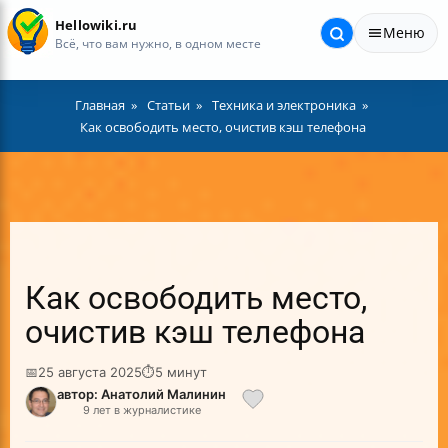
Hellowiki.ru
Меню
Всё, что вам нужно, в одном месте
Главная
Статьи
Техника и электроника
Как освободить место, очистив кэш телефона
Как освободить место,
очистив кэш телефона
📅
25 августа 2025
⏱
5 минут
автор: Анатолий Малинин
9 лет в журналистике