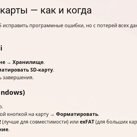
карты — как и когда
справить программные ошибки, но с потерей всех данны
i
не
→
Хранилище
.
атировать SD-карту
.
ь завершения.
indows)
р.
ой кнопкой на карту →
Форматировать
.
2
(лучше для совместимости) или
exFAT
(для больших кар
ние
.