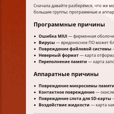
Сначала давайте разберёмся, что же мо
большие группы: программные и аппар
Программные причины
Ошибка MIUI
— фирменная оболочка 
Вирусы
— вредоносное ПО может бло
Повреждение файловой системы
—
Неверный формат
— карта отформа
Переполнение памяти
— карта запо
Аппаратные причины
Повреждение микросхемы памят
Контактное повреждение
— окисле
Повреждение слота для SD-карты
—
Воздействие жидкости
— карта нам