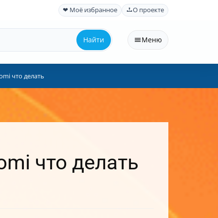
❤ Моё избранное
О проекте
Найти
Меню
omi что делать
omi что делать