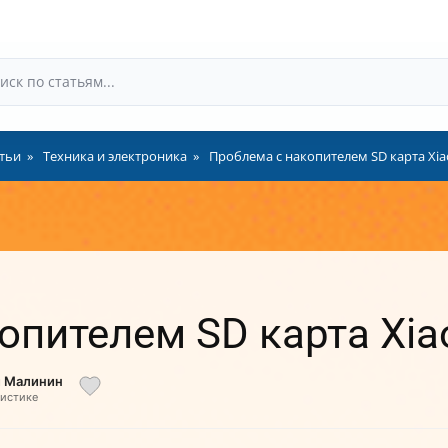
тьи
Техника и электроника
Проблема с накопителем SD карта Xia
опителем SD карта Xia
й Малинин
листике