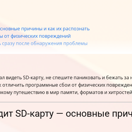
основные причины и как их распознать
ы от физических повреждений
ь сразу после обнаружения проблемы
огда
карту
ал видеть SD-карту, не спешите паниковать и бежать за
gle Files
ак отличить программные сбои от физических повреждени
филактика проблем
ркому путешествию в мир памяти, форматов и хитростей
Xiaomi Redmi 7, 7A, 8 и 9
ьный объем SD-карт у популярных моделей Xiaomi
ния проблема не исчезает
дит SD-карту — основные прич