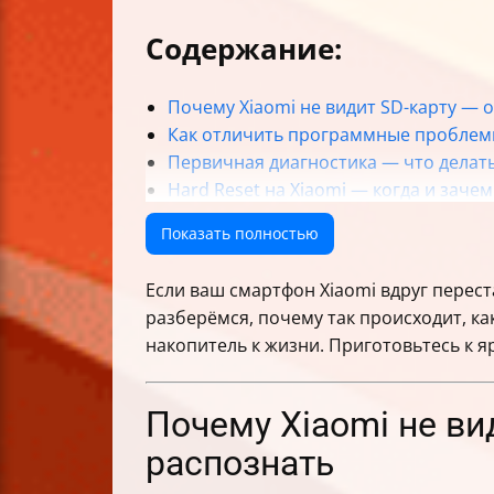
Содержание:
Почему Xiaomi не видит SD-карту — 
Как отличить программные проблем
Первичная диагностика — что делат
Hard Reset на Xiaomi — когда и зачем
Форматирование SD-карты — как и к
Показать полностью
FAT32 vs exFAT — что выбрать
Как проверить, видит ли телефон SD-
Если ваш смартфон Xiaomi вдруг перест
Что делать, если карта не видна в Goo
разберёмся, почему так происходит, к
Советы по уходу за SD-картой и про
накопитель к жизни. Приготовьтесь к я
Особенности совместимости SD-карт с 
Таблица: Совместимость и максимал
Что делать, если после форматирова
Почему Xiaomi не ви
Заключение
распознать