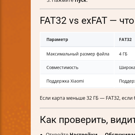
Нажмите
Пуск
.
FAT32 vs exFAT — чт
Параметр
FAT32
Максимальный размер файла
4 ГБ
Совместимость
Широкая
Поддержка Xiaomi
Поддер
Если карта меньше 32 ГБ — FAT32, если
Как проверить, види
Откройте
Настройки
→
Обслуживан