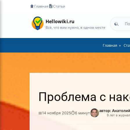
Главная
Статьи
Hellowiki.ru
Всё, что вам нужно, в одном месте
Главная
Ста
Проблема с нак
автор: Анатоли
📅
14 ноября 2025
⏱
6 минут
9 лет в журна