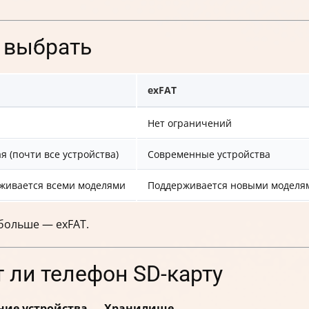
о выбрать
exFAT
Нет ограничений
 (почти все устройства)
Современные устройства
живается всеми моделями
Поддерживается новыми моделя
 больше — exFAT.
т ли телефон SD-карту
ие устройства
→
Хранилище
.