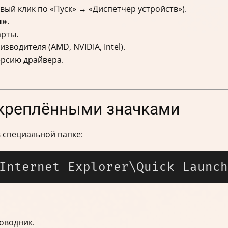
вый клик по «Пуск» → «Диспетчер устройств»).
ы»
.
арты.
водителя (AMD, NVIDIA, Intel).
ерсию драйвера.
акреплёнными значками
 специальной папке:
оводник.