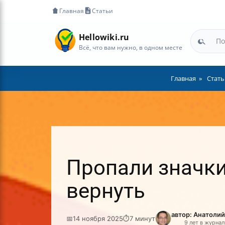
Главная
Статьи
Hellowiki.ru
Всё, что вам нужно, в одном месте
Главная
Стать
Пропали значки
вернуть
автор: Анатоли
📅
14 ноября 2025
⏱
7 минут
9 лет в журна