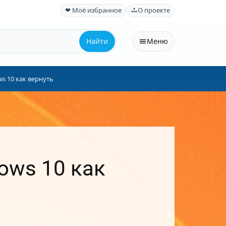
❤ Моё избранное
О проекте
Найти
Меню
s 10 как вернуть
ows 10 как