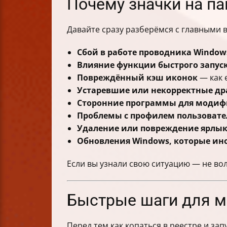
Почему значки на па
Таблица основных методов и време
Советы по безопасности
Давайте сразу разберёмся с главными 
Заключение
Сбой в работе проводника Windows 
Влияние функции быстрого запуск
Повреждённый кэш иконок
— как 
Устаревшие или некорректные д
Сторонние программы для модиф
Проблемы с профилем пользовате
Удаление или повреждение ярлык
Обновления Windows, которые ин
Если вы узнали свою ситуацию — не во
Быстрые шаги для м
Перед тем как копаться в реестре и за