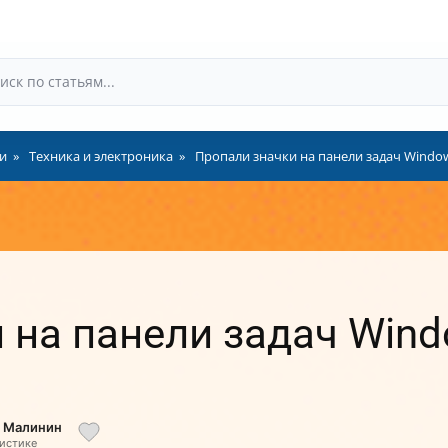
и
Техника и электроника
Пропали значки на панели задач Window
 на панели задач Wind
й Малинин
листике