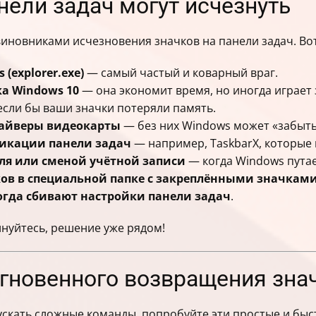
нели задач могут исчезнуть
ни выполнения
виновниками исчезновения значков на панели задач. Во
(explorer.exe)
— самый частый и коварный враг.
а Windows 10
— она экономит время, но иногда играет 
если бы ваши значки потеряли память.
райверы видеокарты
— без них Windows может «забыть»
икации панели задач
— например, TaskbarX, которые 
ля или сменой учётной записи
— когда Windows путает
ов в специальной папке с закреплёнными значкам
огда сбивают настройки панели задач
.
лнуйтесь, решение уже рядом!
гновенного возвращения зна
пускать сложные команды, попробуйте эти простые и быс