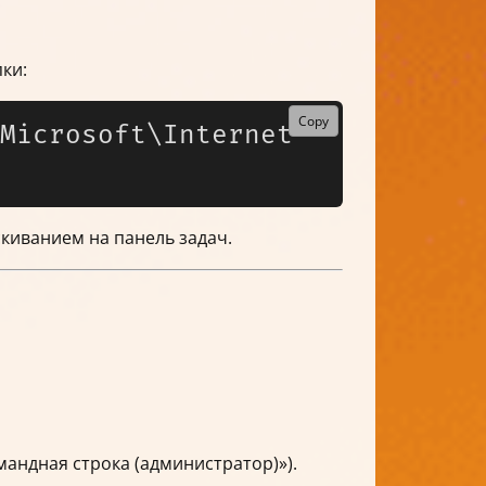
пки:
Copy
Microsoft\Internet 
скиванием на панель задач.
мандная строка (администратор)»).