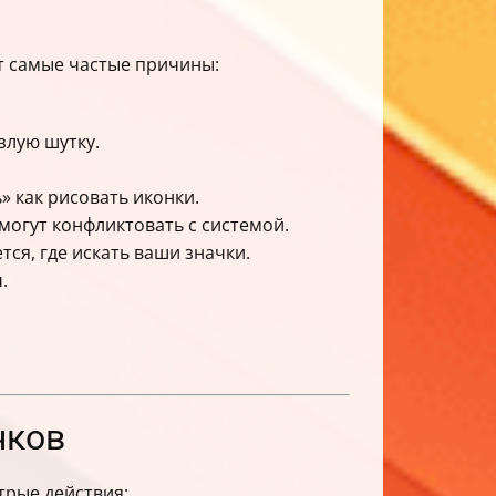
т самые частые причины:
злую шутку.
 как рисовать иконки.
могут конфликтовать с системой.
ся, где искать ваши значки.
и
.
чков
трые действия: