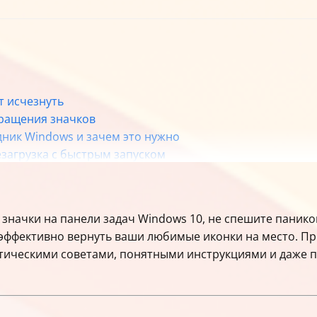
т исчезнуть
вращения значков
дник Windows и зачем это нужно
езагрузка с быстрым запуском
ws 10
 залог стабильной работы панели задач
начками
и значки на панели задач Windows 10, не спешите панико
ную строку
и эффективно вернуть ваши любимые иконки на место. П
новления значков
тическими советами, понятными инструкциями и даже п
st через PowerShell
к» и панели начального экрана
я проблемы
ага