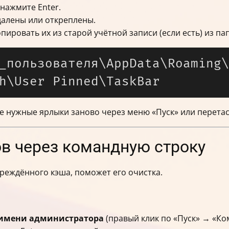
 нажмите Enter.
далены или откреплены.
ировать их из старой учётной записи (если есть) из па
_пользователя\AppData\Roaming\
те нужные ярлыки заново через меню «Пуск» или перета
ов через командную строку
вреждённого кэша, поможет его очистка.
 имени администратора
(правый клик по «Пуск» → «Ко