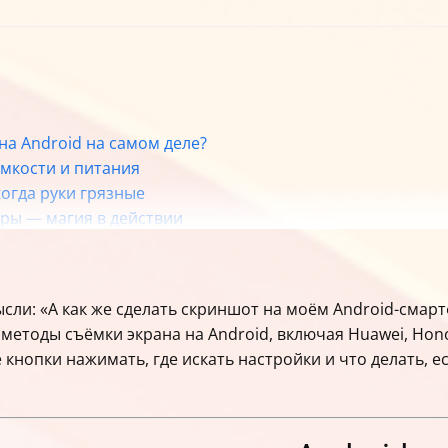
на Android на самом деле?
мкости и питания
огда руки грязные
ры — магия в действии
й и удобный
ния — для ленивых и продвинутых
фона — фишка Google Pixel
сли: «А как же сделать скриншот на моём Android-смарт
аэродром
тоды съёмки экрана на Android, включая Huawei, Honor, 
енариев
 кнопки нажимать, где искать настройки и что делать, е
а вашем устройстве
ности
трукции
атьи