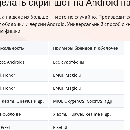
елать скриншот на Android н
в
, а на деле их больше — и это не случайно. Производит
 оболочки и версии Android. Универсальный способ с к
ые фишки.
рсальность
Примеры брендов и оболочек
все Android)
Все смартфоны
, Honor
EMUI, Magic UI
, Honor
EMUI, Magic UI
, Redmi, OnePlus и др.
MIUI, OxygenOS, ColorOS и др.
е оболочки
Xiaomi, Huawei, Realme и др.
 Pixel
Pixel UI