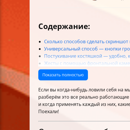
Содержание:
Сколько способов сделать скриншот 
Универсальный способ — кнопки гро
Постукивание костяшкой — удобно, к
Жесты с помощью фронтальной каме
Свайп тремя пальцами — популярны
Показать полностью
Кнопка скриншота в панели управле
Постукивание по задней части смарт
Если вы когда-нибудь ловили себя на мы
Сторонние приложения — запасной 
разберём это все реально работающие ме
Практические советы для разных сц
и когда применять каждый из них, какие
Как проверить, работает ли метод н
Поехали!
Важные предупреждения по безопас
Как лучше подавать визуальные инс
Термины и SEO-формулировки для ст