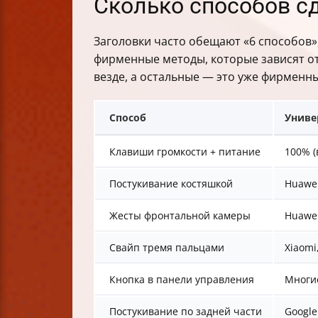
Сколько способов сд
Итоговая таблица сравнения методо
Заголовки часто обещают «6 способов»
фирменные методы, которые зависят от
везде, а остальные — это уже фирменн
Способ
Униве
Клавиши громкости + питание
100% (
Постукивание костяшкой
Huawei
Жесты фронтальной камеры
Huawei
Свайп тремя пальцами
Xiaomi
Кнопка в панели управления
Многи
Постукивание по задней части
Google