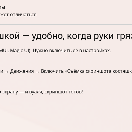
яты
ожет отличаться
кой — удобно, когда руки гр
UI, Magic UI). Нужно включить её в настройках.
и → Движения → Включить «Съёмка скриншота костяшк
экрану — и вуаля, скриншот готов!