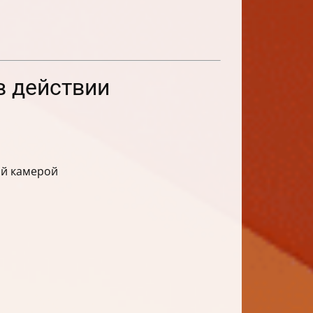
в действии
ой камерой