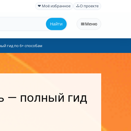
❤ Моё избранное
О проекте
Найти
Меню
ный гид по 6+ способам
ть — полный гид