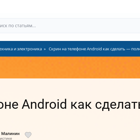
ехника и электроника
Скрин на телефоне Android как сделать — пол
оне Android как сдела
й Малинин
листике