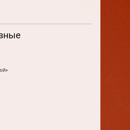
язные
ой»