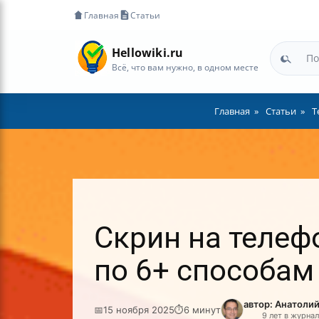
Главная
Статьи
Hellowiki.ru
Всё, что вам нужно, в одном месте
Главная
Статьи
Т
Скрин на телеф
по 6+ способам
автор: Анатоли
📅
15 ноября 2025
⏱
6 минут
9 лет в журна