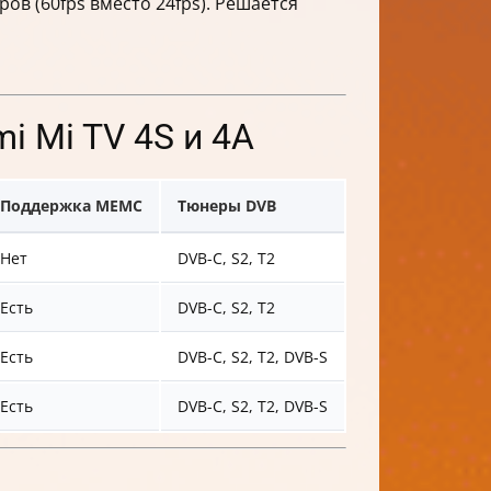
ов (60fps вместо 24fps). Решается
i Mi TV 4S и 4A
Поддержка MEMC
Тюнеры DVB
Bluetooth
К
Нет
DVB-C, S2, T2
4.2
10
Есть
DVB-C, S2, T2
4.2
30
Есть
DVB-C, S2, T2, DVB-S
4.2
30
Есть
DVB-C, S2, T2, DVB-S
5.0
40