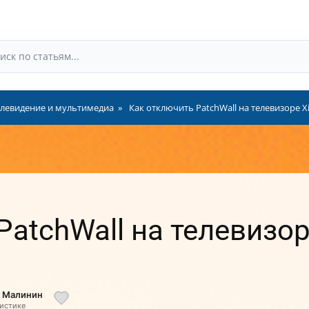
левидение и мультимедиа
Как отключить PatchWall на телевизоре X
atchWall на телевизор
й Малинин
листике