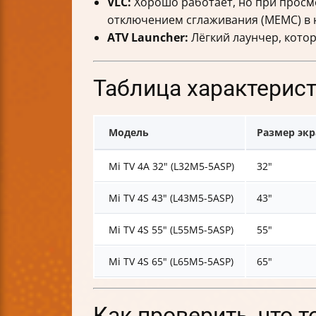
VLC:
Хорошо работает, но при просмо
отключением сглаживания (MEMC) в 
ATV Launcher:
Лёгкий лаунчер, кото
Таблица характерист
Модель
Размер экр
Mi TV 4A 32" (L32M5-5ASP)
32"
Mi TV 4S 43" (L43M5-5ASP)
43"
Mi TV 4S 55" (L55M5-5ASP)
55"
Mi TV 4S 65" (L65M5-5ASP)
65"
Как проверить, что 