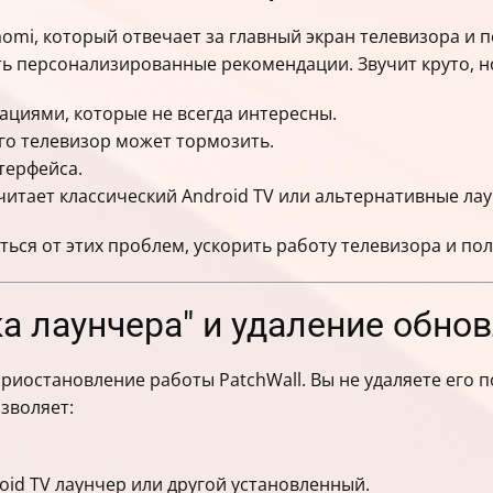
omi, который отвечает за главный экран телевизора и 
ь персонализированные рекомендации. Звучит круто, но
ациями, которые не всегда интересны.
его телевизор может тормозить.
терфейса.
очитает классический Android TV или альтернативные ла
ться от этих проблем, ускорить работу телевизора и п
ка лаунчера" и удаление обно
риостановление работы PatchWall. Вы не удаляете его п
озволяет:
id TV лаунчер или другой установленный.