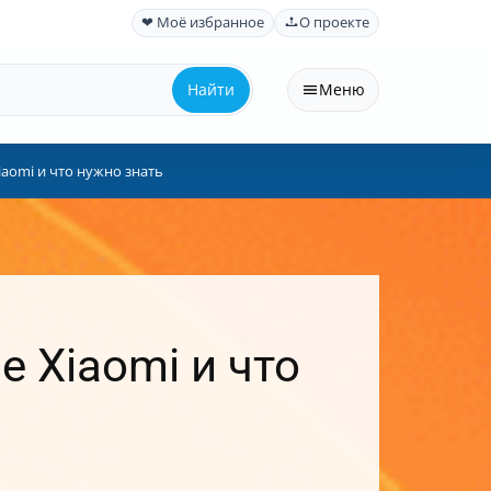
❤ Моё избранное
О проекте
Найти
Меню
iaomi и что нужно знать
е Xiaomi и что