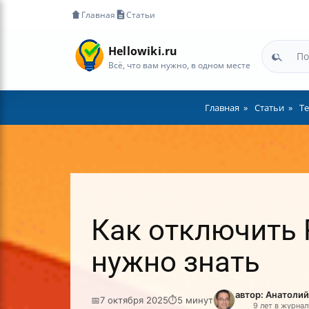
Главная
Статьи
Hellowiki.ru
Всё, что вам нужно, в одном месте
Главная
Статьи
Те
Как отключить P
нужно знать
автор: Анатоли
📅
7 октября 2025
⏱
5 минут
9 лет в журна