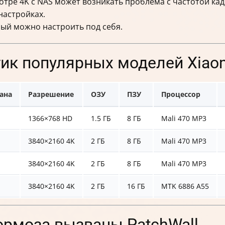
тре 4K с NAS может возникать проблема с частотой кадр
настройках.
рый можно настроить под себя.
ик популярных моделей Xiaom
ана
Разрешение
ОЗУ
ПЗУ
Процессор
1366×768 HD
1.5 ГБ
8 ГБ
Mali 470 MP3
3840×2160 4K
2 ГБ
8 ГБ
Mali 470 MP3
3840×2160 4K
2 ГБ
8 ГБ
Mali 470 MP3
3840×2160 4K
2 ГБ
16 ГБ
MTK 6886 A55
тормоза вызваны PatchWall