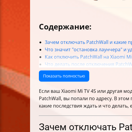
Содержание:
Зачем отключать PatchWall и какие 
Что значит "остановка лаунчера" и 
Как отключить PatchWall на Xiaomi M
Что делать после отключения PatchW
Важные предупреждения и риски
Показать полностью
Альтернативы PatchWall и совмести
Таблица характеристик популярных м
Если ваш Xiaomi Mi TV 4S или другая 
Как проверить, что тормоза вызваны
PatchWall, вы попали по адресу. В этом
Итог
какие последствия ждать и что делать, 
Зачем отключать Pat