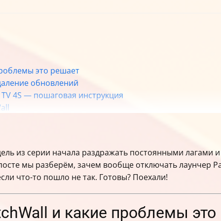
проблемы это решает
удаление обновлений
i TV 4S — пошаговая инструкция
all
мость приложений
оделей Xiaomi Mi TV 4S и 4A
модель из серии начала раздражать постоянными лагами
 PatchWall
 посте мы разберём, зачем вообще отключать лаунчер Pat
если что-то пошло не так. Готовы? Поехали!
chWall и какие проблемы это