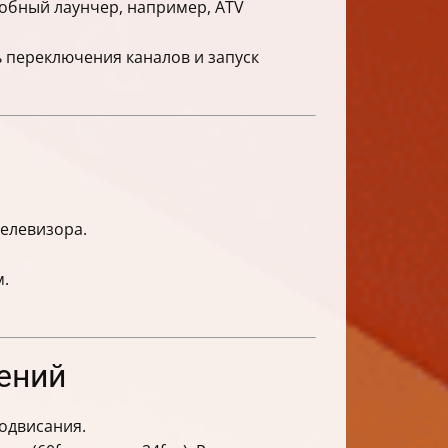
добный лаунчер, например, ATV
 переключения каналов и запуск
телевизора.
м.
ений
одвисания.