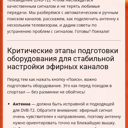
нужных каналов
качественным сигналом и не терять любимые
Как проверить, что каналы сохранены и быстро их
передачи. Мы разберёмся с автоматическим и ручным
найти на пульте
поиском каналов, расскажем, как подключить антенну к
Советы по оптимизации сигнала при использовании
нескольким телевизорам, и дадим советы по
разветвителя или длинного кабеля
устранению проблем с сигналом. Готовы? Поехали!
Региональные настройки и параметры для России и
Philips
Распространённые ошибки и как их избежать
Критические этапы подготовки
Как правильно настроить направление антенны и
оборудования для стабильной
почему это важно для DVB-T2
настройки эфирных каналов
Как различать эфирное, кабельное и спутниковое ТВ
и выбирать источник сигнала
Универсальная инструкция для ручного и
Перед тем как нажать кнопку «Поиск», важно
автоматического поиска цифровых каналов
подготовить оборудование. Это как перед походом в
спортзал — без разминки не обойтись!
Антенна
— должна быть исправной и подходящей
для DVB-T2. Обратите внимание: эфирный сигнал
очень чувствителен к направлению, поэтому антенну
нужно ориентировать точно на ближайшую вышку.