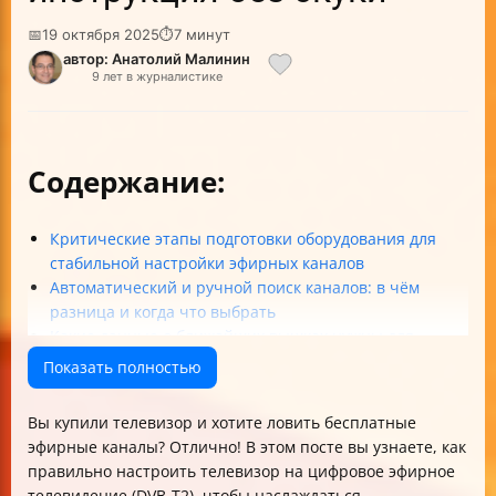
📅
19 октября 2025
⏱
7 минут
автор: Анатолий Малинин
9 лет в журналистике
Содержание:
Критические этапы подготовки оборудования для
стабильной настройки эфирных каналов
Автоматический и ручной поиск каналов: в чём
разница и когда что выбрать
Какие данные о ближайших вышках нужны для
ручной настройки и как их записать
Показать полностью
Как правильно организовать подключение одной
антенны к нескольким телевизорам
Вы купили телевизор и хотите ловить бесплатные
Шаги автоматической настройки на популярных
эфирные каналы? Отлично! В этом посте вы узнаете, как
марках телевизоров
правильно настроить телевизор на цифровое эфирное
Что делать, если автоматический поиск не находит
телевидение (DVB-T2), чтобы наслаждаться