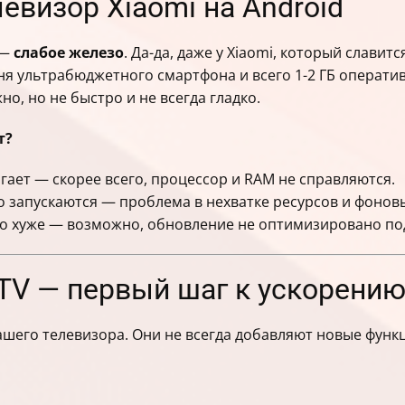
евизор Xiaomi на Android
 —
слабое железо
. Да-да, даже у Xiaomi, который славит
я ультрабюджетного смартфона и всего 1-2 ГБ оператив
о, но не быстро и не всегда гладко.
т?
агает — скорее всего, процессор и RAM не справляются.
 запускаются — проблема в нехватке ресурсов и фонов
ло хуже — возможно, обновление не оптимизировано по
TV — первый шаг к ускорени
ашего телевизора. Они не всегда добавляют новые функц