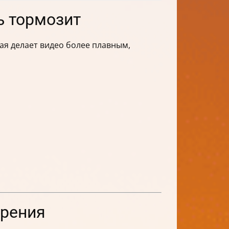
ь тормозит
рая делает видео более плавным,
орения