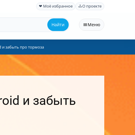
❤ Моё избранное
О проекте
Найти
Меню
d и забыть про тормоза
roid и забыть