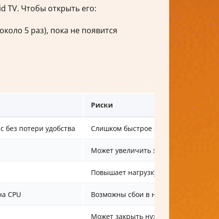
d TV. Чтобы открыть его:
коло 5 раз), пока не появится
Риски
 без потери удобства
Слишком быстрое отключение анима
Может увеличить энергопотреблени
Повышает нагрузку на GPU
на CPU
Возможны сбои в некоторых прилож
Может закрыть нужные процессы