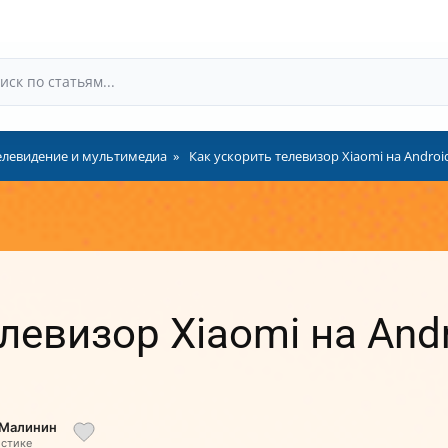
елевидение и мультимедиа
Как ускорить телевизор Xiaomi на Androi
левизор Xiaomi на And
 Малинин
истике