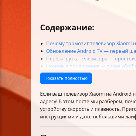
Содержание:
Почему тормозит телевизор Xiaomi н
Обновление Android TV — первый ша
Перезагрузка телевизора — простой
Фоновые приложения — тихие убийц
MEMC и сглаживание движения — ког
Показать полностью
Настройки разработчика — секретно
Сброс к заводским настройкам — кр
Если ваш телевизор Xiaomi на Android
Как понять, что ускорение действит
адресу! В этом посте мы разберём, поч
Альтернативы настройкам — что ещ
устройству скорость и плавность. При
Универсальные советы для разных мо
инструкциями и даже небольшими лай
Безопасность и приватность
Чек-лист ускорения Xiaomi Android T
Часто задаваемые вопросы