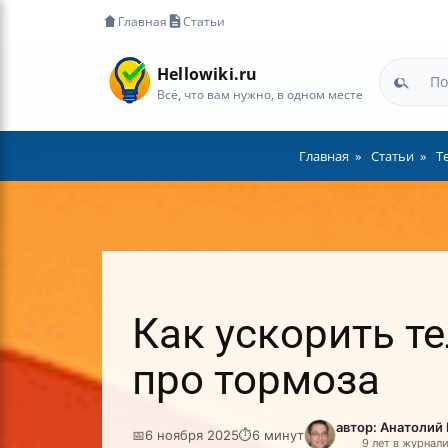
Главная
Статьи
Hellowiki.ru
Всё, что вам нужно, в одном месте
Главная
Статьи
Т
Как ускорить те
про тормоза
автор: Анатолий
📅
6 ноября 2025
⏱
6 минут
9 лет в журнал