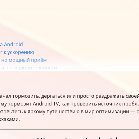
а Android
г к ускорению
, но мощный приём
ы производительности
да плавность тормозит
е оружие ускорения
айняя мера
 начал тормозить, дергаться или просто раздражать сво
ельно работает
ему тормозит Android TV, как проверить источник пробл
ё попробовать
готовьтесь к яркому путешествию в мир оптимизации —
делей Xiaomi Android TV
фхаками.
V