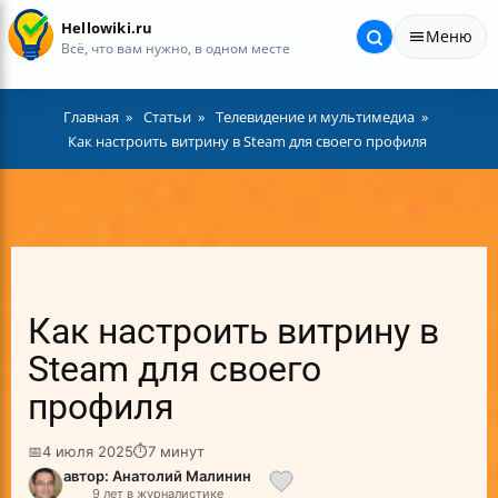
Hellowiki.ru
Меню
Всё, что вам нужно, в одном месте
Главная
Статьи
Телевидение и мультимедиа
Как настроить витрину в Steam для своего профиля
Как настроить витрину в
Steam для своего
профиля
📅
4 июля 2025
⏱
7 минут
автор: Анатолий Малинин
9 лет в журналистике