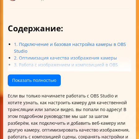
Содержание:
1. Подключение и базовая настройка камеры в OBS
Studio
2. Оптимизация качества изображения камеры
3. Работа с изображением и композицией в OBS
4. Сохранение, копирование и восстановление
настроек камеры
Показать полностью
5. Решение распространённых проблем и
рекомендации
Если вы только начинаете работать с OBS Studio и
Итог
хотите узнать, как настроить камеру для качественной
трансляции или записи видео, вы попали по адресу! В
этом подробном руководстве мы шаг за шагом
разберём, как подключить и добавить веб-камеру или
другую камеру, оптимизировать качество изображения,
работать с композицией сцены, сохранять настройки и