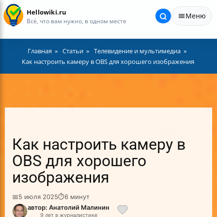
Hellowiki.ru
Меню
Всё, что вам нужно, в одном месте
Главная
Статьи
Телевидение и мультимедиа
Как настроить камеру в OBS для хорошего изображения
Как настроить камеру в
OBS для хорошего
изображения
📅
5 июля 2025
⏱
6 минут
автор: Анатолий Малинин
9 лет в журналистике