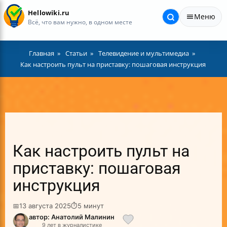
Hellowiki.ru
Меню
Всё, что вам нужно, в одном месте
Главная
Статьи
Телевидение и мультимедиа
Как настроить пульт на приставку: пошаговая инструкция
Как настроить пульт на
приставку: пошаговая
инструкция
📅
13 августа 2025
⏱
5 минут
автор: Анатолий Малинин
9 лет в журналистике