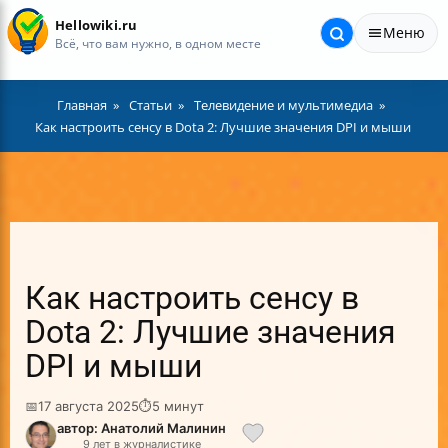
Hellowiki.ru
Меню
Всё, что вам нужно, в одном месте
Главная
Статьи
Телевидение и мультимедиа
Как настроить сенсу в Dota 2: Лучшие значения DPI и мыши
Как настроить сенсу в
Dota 2: Лучшие значения
DPI и мыши
📅
17 августа 2025
⏱
5 минут
автор: Анатолий Малинин
9 лет в журналистике