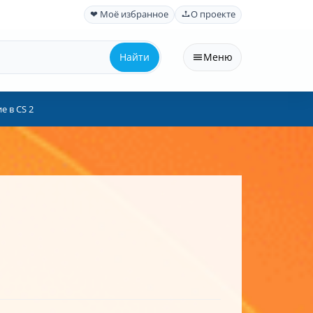
❤ Моё избранное
О проекте
Найти
Меню
е в CS 2