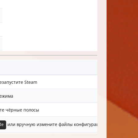
езапустите Steam
режима
ьте чёрные полосы
или вручную измените файлы конфигурации
de