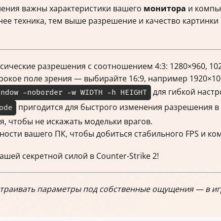
шения важны характеристики вашего
монитора
и компь
е техника, тем выше разрешение и качество картинки 
сические разрешения с соотношением 4:3: 1280×960, 102
рокое поле зрения — выбирайте 16:9, например 1920×10
для гибкой настро
indow -noborder -w WIDTH -h HEIGHT
пригодится для быстрого изменения разрешения в 
ode
, чтобы не искажать модельки врагов.
ности вашего ПК, чтобы добиться стабильного FPS и ко
шей секретной силой в Counter-Strike 2!
траивать параметры под собственные ощущения — в игре