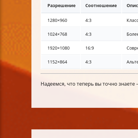
Разрешение
Соотношение
Опис
1280×960
4:3
Клас
1024×768
4:3
Более
1920×1080
16:9
Совр
1152×864
4:3
Альт
Надеемся, что теперь вы точно знаете