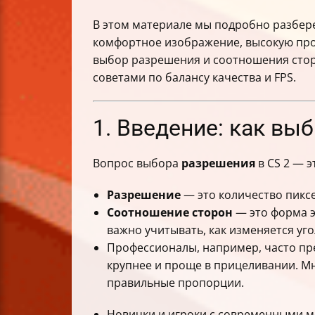
В этом материале мы подробно разберем
комфортное изображение, высокую прои
выбор разрешения и соотношения сторо
советами по балансу качества и FPS.
1. Введение: как вы
Вопрос выбора
разрешения
в CS 2 — э
Разрешение
— это количество пиксе
Соотношение сторон
— это форма э
важно учитывать, как изменяется уго
Профессионалы, например, часто п
крупнее и проще в прицеливании. Мн
правильные пропорции.
Новички и игроки с современными 