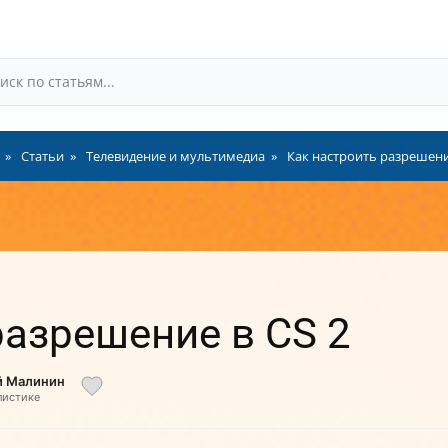
Статьи
Телевидение и мультимедиа
Как настроить разрешени
разрешение в CS 2
й Малинин
листике