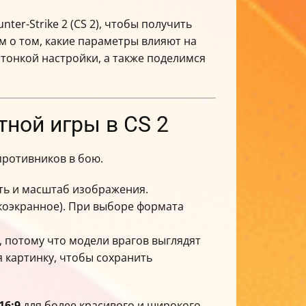
er-Strike 2 (CS 2), чтобы получить
 о том, какие параметры влияют на
тонкой настройки, а также поделимся
тной игры в CS 2
противников в бою.
сть и масштаб изображения.
окоэкранное). При выборе формата
 потому что модели врагов выглядят
 картинку, чтобы сохранить
16:9
для более красивого и широкого