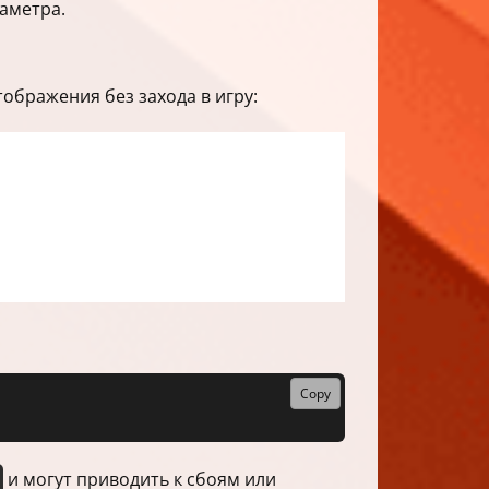
аметра.
ображения без захода в игру:
Copy
и могут приводить к сбоям или