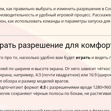
, как правильно выбрать и изменить разрешение в Count
зводительность и удобный игровой процесс. Расскажем
н, как использовать команды и параметры запуска для 
брать разрешение для комфор
то про то, насколько удобно вам будет
играть
и видеть 
лей по ширине и высоте экрана. От него зависит чётко
крана, например, 4:3 (почти квадратное) или 16:9 (шир
л обзора и размер моделей врагов.
редпочитают формат
4:3
с разрешениями вроде 1280×960,
огие сохраняют чёрные полосы по бокам, не растягивая
мониторами и мощной техникой чаще играют в формате