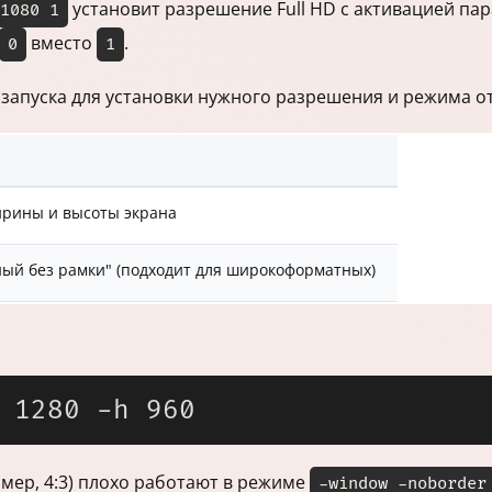
установит разрешение Full HD с активацией пар
1080 1
вместо
.
0
1
запуска для установки нужного разрешения и режима от
ирины и высоты экрана
ый без рамки" (подходит для широкоформатных)
ер, 4:3) плохо работают в режиме
-window -noborder