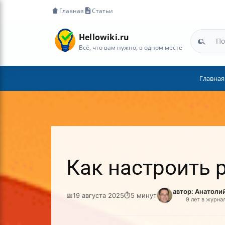
Главная
Статьи
Hellowiki.ru
Всё, что вам нужно, в одном месте
Главная
Как настроить 
автор: Анатоли
📅
19 августа 2025
⏱
5 минут
9 лет в журна