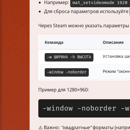
Например:
mat_setvideomode 1920 
Для сброса параметров используйте
Через Steam можно указать параметры 
Команда
Описание
Установка ш
-w ШИРИНА -h ВЫСОТА
Режим "оконн
-window -noborder
Пример для 1280×960:
⚠️ Важно:
“квадратные”
форматы (наприм