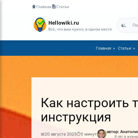
Главная
Статьи
Hellowiki.ru
Всё, что вам нужно, в одном месте
Главная
Статьи
Как настроить 
инструкция
автор: Анатол
📅
20 августа 2025
⏱
5 минут
9 лет в журн