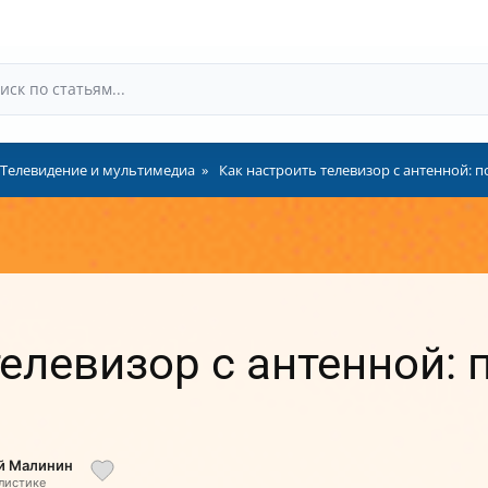
Телевидение и мультимедиа
Как настроить телевизор с антенной: 
телевизор с антенной:
ий Малинин
алистике