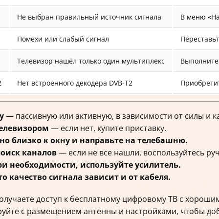
Не выбран правильный источник сигнала
В меню «На
Помехи или слабый сигнал
Переставьт
Телевизор нашёл только один мультиплекс
Выполните 
2
Нет встроенного декодера DVB-T2
Приобретит
у
— пассивную или активную, в зависимости от силы и к
телевизором
— если нет, купите приставку.
о близко к окну и направьте на телебашню.
оиск каналов
— если не все нашли, воспользуйтесь ру
при необходимости, используйте усилитель.
о качество сигнала зависит и от кабеля.
получаете доступ к бесплатному цифровому ТВ с хорошим
уйте с размещением антенны и настройками, чтобы до