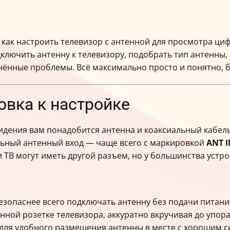
 как настроить телевизор с антенной для просмотра цифр
ключить антенну к телевизору, подобрать тип антенны,
нённые проблемы. Всё максимально просто и понятно, 
товка к настройке
дения вам понадобится антенна и коаксиальный кабель
льный антенный вход — чаще всего с маркировкой
ANT I
 ТВ могут иметь другой разъем, но у большинства устр
зопаснее всего подключать антенну без подачи питани
нной розетке телевизора, аккуратно вкручивая до упора
, для удобного размещения антенны в месте с хорошим 