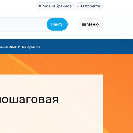
❤ Моё избранное
О проекте
Найти
Меню
пошаговая инструкция
 пошаговая