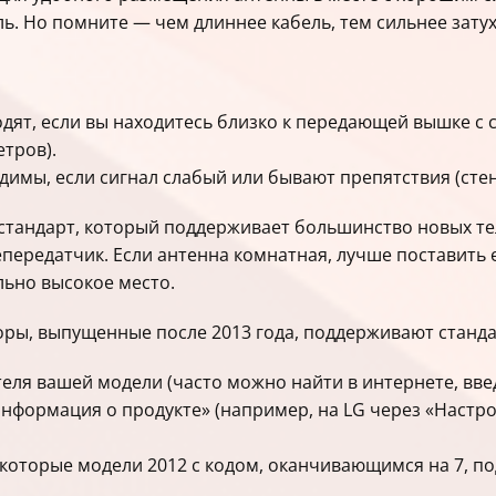
. Но помните — чем длиннее кабель, тем сильнее затух
дят, если вы находитесь близко к передающей вышке с 
етров).
имы, если сигнал слабый или бывают препятствия (стен
стандарт, который поддерживает большинство новых те
передатчик. Если антенна комнатная, лучше поставить е
ьно высокое место.
оры, выпущенные после 2013 года, поддерживают станд
еля вашей модели (часто можно найти в интернете, вве
нформация о продукте» (например, на LG через «Настр
екоторые модели 2012 с кодом, оканчивающимся на 7, п