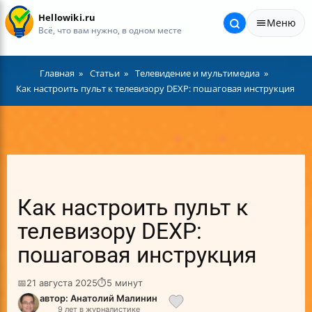
Hellowiki.ru
Меню
Всё, что вам нужно, в одном месте
Главная
Статьи
Телевидение и мультимедиа
Как настроить пульт к телевизору DEXP: пошаговая инструкция
Как настроить пульт к
телевизору DEXP:
пошаговая инструкция
📅
21 августа 2025
⏱
5 минут
автор: Анатолий Малинин
9 лет в журналистике