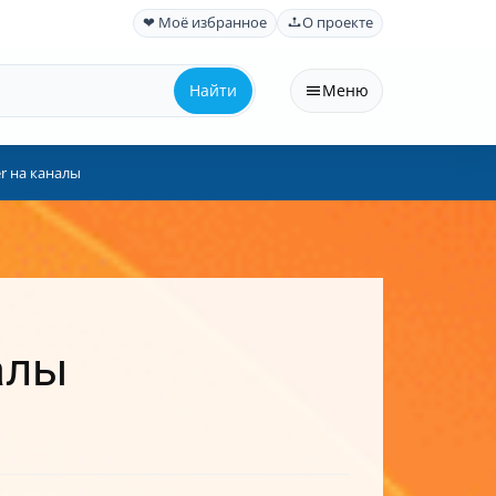
❤ Моё избранное
О проекте
Найти
Меню
r на каналы
алы