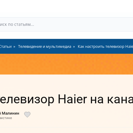
Статьи
Телевидение и мультимедиа
Как настроить телевизор Haie
телевизор Haier на кан
й Малинин
листике