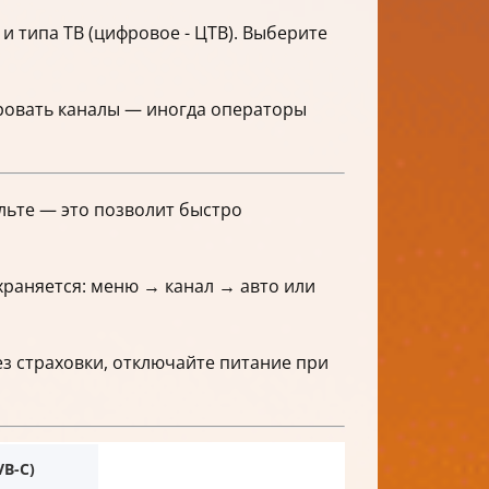
 и типа ТВ (цифровое - ЦТВ). Выберите
ровать каналы — иногда операторы
ульте — это позволит быстро
храняется: меню → канал → авто или
з страховки, отключайте питание при
VB-C)