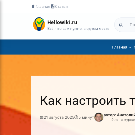
Главная
Статьи
Hellowiki.ru
Всё, что вам нужно, в одном месте
Главная
Как настроить 
автор: Анатоли
📅
21 августа 2025
⏱
5 минут
9 лет в журна