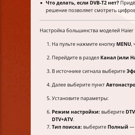
Что делать, если DVB-T2 нет?
Придёт
решение позволяет смотреть цифров
Настройка большинства моделей Haier н
На пульте нажмите кнопку
MENU
,
Перейдите в раздел
Канал (или Н
В источнике сигнала выберите
Эфи
Далее выберите пункт
Автонастр
Установите параметры:
Режим настройки:
выберите
DTV
DTV+ATV
.
Тип поиска:
выберите
Полный
— 