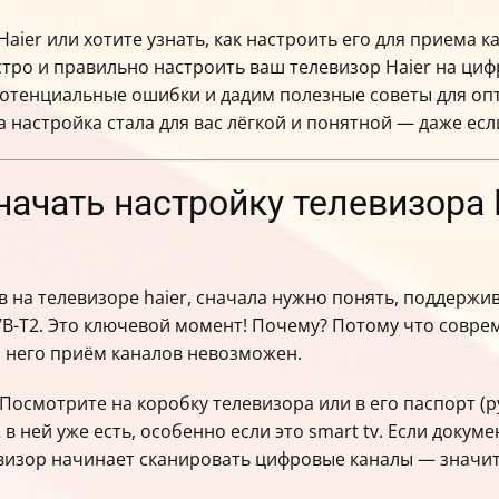
ier или хотите узнать, как настроить его для приема ка
стро и правильно настроить ваш телевизор Haier на циф
отенциальные ошибки и дадим полезные советы для опт
настройка стала для вас лёгкой и понятной — даже есл
 начать настройку телевизора
в на телевизоре haier, сначала нужно понять, поддержи
B-T2. Это ключевой момент! Почему? Потому что совре
з него приём каналов невозможен.
Посмотрите на коробку телевизора или в его паспорт (р
2 в ней уже есть, особенно если это smart tv. Если доку
визор начинает сканировать цифровые каналы — значит 