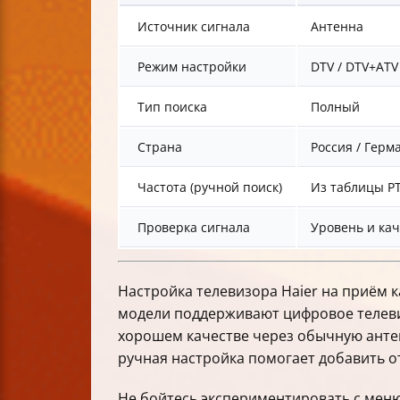
Источник сигнала
Антенна
Режим настройки
DTV / DTV+ATV
Тип поиска
Полный
Страна
Россия / Герм
Частота (ручной поиск)
Из таблицы Р
Проверка сигнала
Уровень и кач
Настройка телевизора Haier на приём 
модели поддерживают цифровое телевид
хорошем качестве через обычную антен
ручная настройка помогает добавить о
Не бойтесь экспериментировать с меню