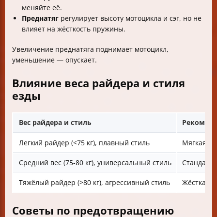
меняйте её.
Преднатяг
регулирует высоту мотоцикла и сэг, но не
влияет на жёсткость пружины.
Увеличение преднатяга поднимает мотоцикл,
уменьшение — опускает.
Влияние веса райдера и стиля
езды
Вес райдера и стиль
Рекоменд
Легкий райдер (<75 кг), плавный стиль
Мягкая пр
Средний вес (75-80 кг), универсальный стиль
Стандартн
Тяжёлый райдер (>80 кг), агрессивный стиль
Жёсткая п
Советы по предотвращению