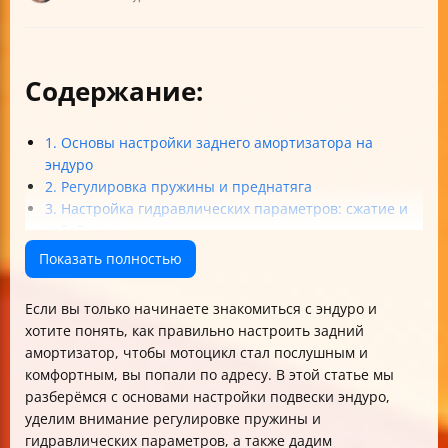
Содержание:
1. Основы настройки заднего амортизатора на
эндуро
2. Регулировка пружины и преднатяга
3. Настройка гидравлических параметров: сжатие и
отбой
4. Практические советы и тестирование настроек
Показать полностью
5. Влияние настроек на поведение мотоцикла и
безопасность
Если вы только начинаете знакомиться с эндуро и
Итог
хотите понять, как правильно настроить задний
амортизатор, чтобы мотоцикл стал послушным и
комфортным, вы попали по адресу. В этой статье мы
разберёмся с основами настройки подвески эндуро,
уделим внимание регулировке пружины и
гидравлических параметров, а также дадим