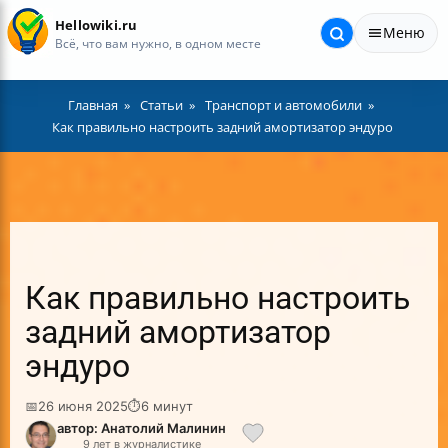
Hellowiki.ru
Меню
Всё, что вам нужно, в одном месте
Главная
Статьи
Транспорт и автомобили
Как правильно настроить задний амортизатор эндуро
Как правильно настроить
задний амортизатор
эндуро
📅
26 июня 2025
⏱
6 минут
автор: Анатолий Малинин
9 лет в журналистике