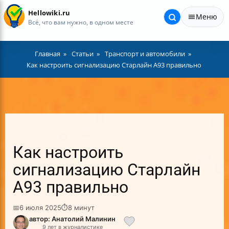
Hellowiki.ru
Меню
Всё, что вам нужно, в одном месте
Главная
Статьи
Транспорт и автомобили
Как настроить сигнализацию Старлайн А93 правильно
Как настроить
сигнализацию Старлайн
А93 правильно
📅
6 июля 2025
⏱
8 минут
автор: Анатолий Малинин
9 лет в журналистике