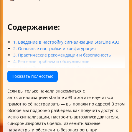
Содержание:
1. Введение в настройку сигнализации StarLine A93
2. Основные настройки и конфигурация
3. Практические рекомендации и безопасность
4. Решение проблем и обслуживание
5. Настройка и использование брелока
Таблица основных команд и настроек StarLine A93
Показать полностью
Итог
Если вы только начали знакомиться с
автосигнализацией starline a93 и хотите научиться
грамотно её настраивать — вы попали по адресу! В этом
обзоре мы подробно разберём, как получить доступ к
меню сигнализации, настроить автозапуск двигателя,
синхронизировать брелок, изменить важные
параметры и обеспечить безопасность при