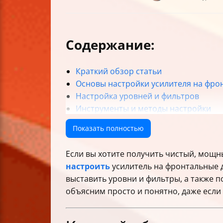
Содержание:
Краткий обзор статьи
Основы настройки усилителя на фро
Настройка уровней и фильтров
Инструменты и методы настройки
Практические советы и распростра
Показать полностью
Диагностика и устранение проблем
Итог: настройка усилителя на фронт
Если вы хотите получить чистый, мощ
Таблица основных шагов настройки 
настроить
усилитель на фронтальные д
выставить уровни и фильтры, а также 
объясним просто и понятно, даже если 