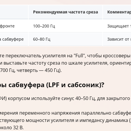
Рекомендуемая частота среза
Коммента
 фронте
100–200 Гц
Защищает т
а сабвуфере
60–80 Гц
Зависит от
ите переключатель усилителя на "Full", чтобы кроссовер
и выставьте частоту среза по шкале усилителя, ориенти
700 Гц, четверть — 450 Гц).
ы сабвуфера (LPF и сабсоник)?
И) корпусом используйте синус 40–50 Гц, для закрытог
мерения переменного напряжения параллельно сабвуфе
тствующего мощности усилителя и импедансу динамика (
около 32 В.