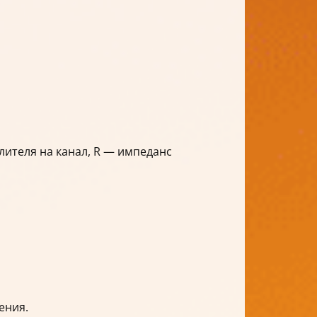
лителя на канал, R — импеданс
ения.