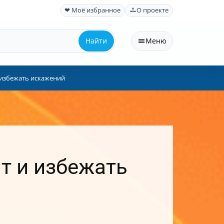
❤ Моё избранное
О проекте
Найти
Меню
и избежать искажений
нт и избежать