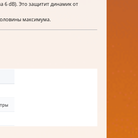
а 6 dB). Это защитит динамик от
 половины максимума.
ьтры