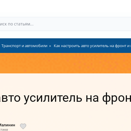
Транспорт и автомобили
Как настроить авто усилитель на фронт 
авто усилитель на фро
 Малинин
стике