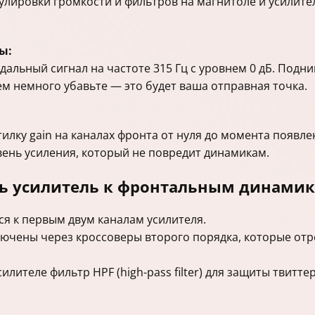
улировки громкости и фильтров на магнитоле и усилител
ы:
альный сигнал на частоте 315 Гц с уровнем 0 дБ. Подн
м немного убавьте — это будет ваша отправная точка.
тилку gain на каналах фронта от нуля до момента появл
ень усиления, который не повредит динамикам.
ь усилитель к фронтальным динами
 к первым двум каналам усилителя.
ючены через кроссоверы второго порядка, которые отр
силителе фильтр HPF (high-pass filter) для защиты твитт