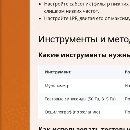
Настройте сабсоник (фильтр нижних 
слишком низких частот.
Настройте LPF, двигая его от макси
Инструменты и мето
Какие инструменты нужн
Инструмент
Ро
Мультиметр
Из
Тестовые синусоиды (50 Гц, 315 Гц)
По
Осциллограф (по желанию)
По
Как использовать тестовы