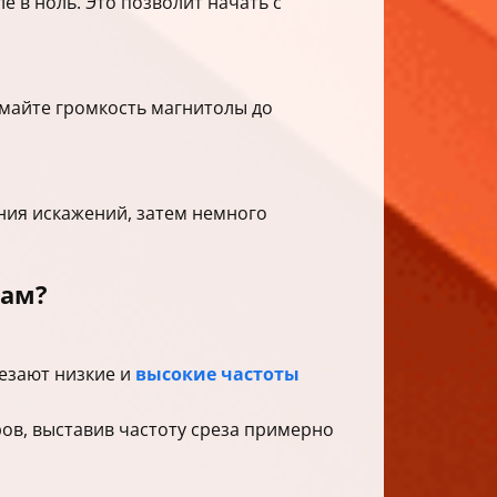
е в ноль. Это позволит начать с
имайте громкость магнитолы до
ения искажений, затем немного
кам?
езают низкие и
высокие частоты
еров, выставив частоту среза примерно