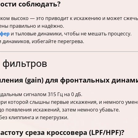
ости соблюдать?
шком высоко — это приводит к искажению и может сжеч
ены правильно и надёжно.
уфер
и тыловые динамики, чтобы не мешать процессу.
и динамиков, избегайте перегрева.
и фильтров
иления (gain) для фронтальных динам
дальным сигналом 315 Гц на 0 дБ.
при которой слышны первые искажения, и немного умен
 до появления искажений, затем немного убавьте.
без клиппинга и перегрузки.
астоту среза кроссовера (LPF/HPF)?