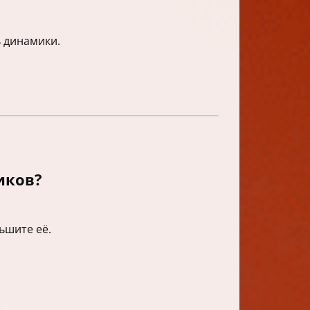
ь динамики.
иков?
ьшите её.