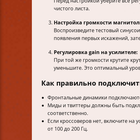
Перед настройкой уберите все рег
чистого листа.
Настройка громкости магнитол
Воспроизведите тестовый синусоид
появления первых искажений, зате
Регулировка gain на усилителе:
При той же громкости крутите кру
уменьшите. Это оптимальный уров
Как правильно подключит
Фронтальные динамики подключаются
Миды и твиттеры должны быть подкл
соответственно.
Если кроссоверов нет, включите на у
от 100 до 200 Гц.