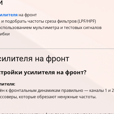
и
силителя
на фронт
) и подобрать частоты среза фильтров (LPF/HPF)
использованием мультиметра и тестовых сигналов
шибки
силителя на фронт
тройки усилителя на фронт?
лителя:
чён к фронтальным динамикам правильно — каналы 1 и 2
ссоверы, которые обрезают ненужные частоты.