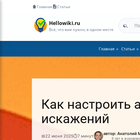
Главная
Статьи
Hellowiki.ru
Всё, что вам нужно, в одном месте
Главная
Статьи
Как настроить 
искажений
автор: Анатолий
📅
22 июня 2025
⏱
7 минут
9 лет в журнали