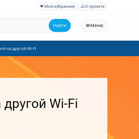
❤ Моё избранное
О проекте
Найти
Меню
mi на другой Wi-Fi
другой Wi-Fi