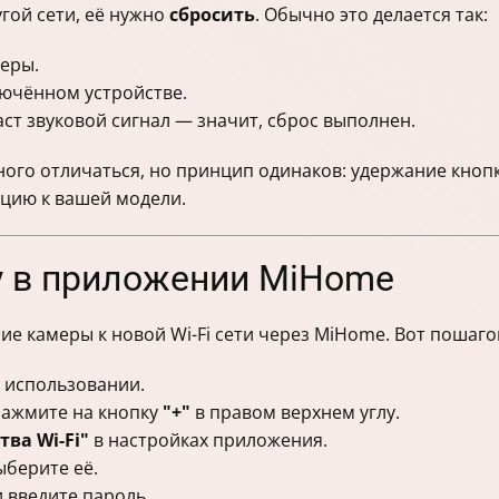
гой сети, её нужно
сбросить
. Обычно это делается так:
еры.
ючённом устройстве.
ст звуковой сигнал — значит, сброс выполнен.
ого отличаться, но принцип одинаков: удержание кноп
кцию к вашей модели.
у в приложении MiHome
е камеры к новой Wi-Fi сети через MiHome. Вот пошаго
в использовании.
нажмите на кнопку
"+"
в правом верхнем углу.
тва Wi-Fi"
в настройках приложения.
ыберите её.
 введите пароль.