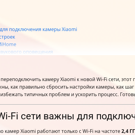
ы для подключения камеры Xiaomi
строек
 MiHome
звукового оповещения
MiHome
е могут мешать подключению
 сети или пароля камера требует повторной настройки
переподключить камеру Xiaomi к новой Wi-Fi сети, этот 
 и статус подключения
ажны, как правильно сбросить настройки камеры, как ш
а на втором смартфоне
 избежать типичных проблем и ускорить процесс. Готов
ройство” — что делать
новой Wi-Fi сети после смены роутера
боты камеры
Wi-Fi сети важны для подклю
дключении камеры
 подключения и снижения риска повторной настройки
 камер Xiaomi работают только с Wi-Fi на частоте
2,4 Г
 камеры Xiaomi к новой Wi-Fi сети