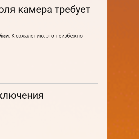
оля камера требует
йки
. К сожалению, это неизбежно —
дключения