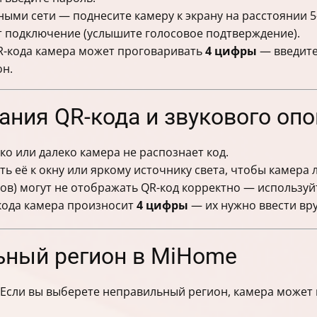
ными сети — поднесите камеру к экрану на расстоянии 5-
т подключение (услышите голосовое подтверждение).
QR-кода камера может проговаривать
4 цифры
— введите
он.
ания QR-кода и звукового оп
ко или далеко камера не распознает код.
ть её к окну или яркому источнику света, чтобы камера 
в) могут не отображать QR-код корректно — используй
-кода камера произносит
4 цифры
— их нужно ввести вр
ьный регион в MiHome
 Если вы выберете неправильный регион, камера может 