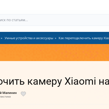
Умные устройства и аксессуары
Как переподключить камеру Xiao
чить камеру Xiaomi на 
ий Малинин
алистике