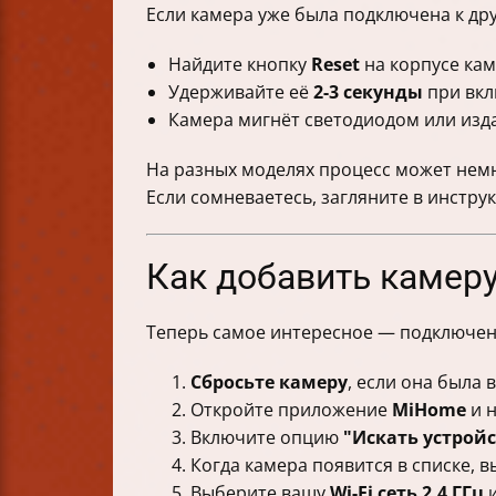
Если камера уже была подключена к дру
Найдите кнопку
Reset
на корпусе кам
Удерживайте её
2-3 секунды
при вкл
Камера мигнёт светодиодом или изда
На разных моделях процесс может немн
Если сомневаетесь, загляните в инстру
Как добавить камер
Теперь самое интересное — подключени
Сбросьте камеру
, если она была 
Откройте приложение
MiHome
и 
Включите опцию
"Искать устройс
Когда камера появится в списке, в
Выберите вашу
Wi-Fi сеть 2,4 ГГц
и