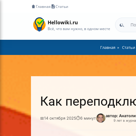
Главная
Статьи
Hellowiki.ru
Всё, что вам нужно, в одном месте
Главная
Статьи
Как переподклю
автор: Анатол
📅
14 октября 2025
⏱
6 минут
9 лет в журн