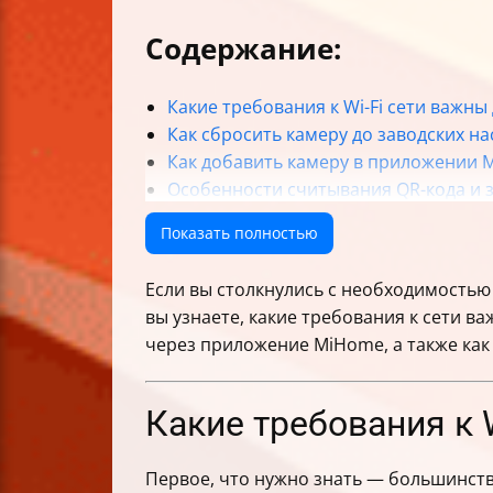
Содержание:
Какие требования к Wi-Fi сети важн
Как сбросить камеру до заводских на
Как добавить камеру в приложении
Особенности считывания QR-кода и 
Как выбрать правильный регион в 
Показать полностью
Важные параметры роутера, которы
Что делать, если после смены имени
Если вы столкнулись с необходимостью 
Как отслеживать прогресс установки
вы узнаете, какие требования к сети в
Использование режима точки доступ
через приложение MiHome, а также как
Сообщение “Не удалось добавить уст
Как переподключить камеру Xiaomi к 
Проверка статуса подключения и ра
Какие требования к 
Безопасность и приватность при по
Практические советы для ускорения
Первое, что нужно знать — большинство
Таблица основных шагов подключения