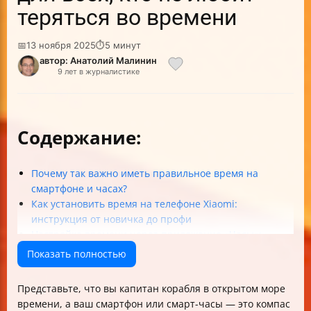
теряться во времени
📅
13 ноября 2025
⏱
5 минут
автор: Анатолий Малинин
9 лет в журналистике
Содержание:
Почему так важно иметь правильное время на
смартфоне и часах?
Как установить время на телефоне Xiaomi:
инструкция от новичка до профи
Настройка времени через приложение «Часы»:
небольшой лайфхак
Показать полностью
Где отображается время на Xiaomi?
Смарт-часы Xiaomi: как подключить и заставить
Представьте, что вы капитан корабля в открытом море
работать
времени, а ваш смартфон или смарт-часы — это компас
Часто задаваемые вопросы (FAQ)