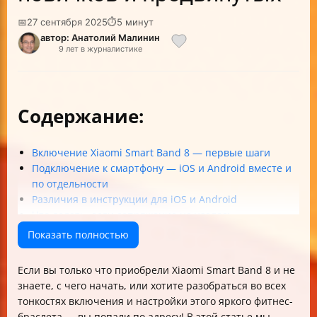
📅
27 сентября 2025
⏱
5 минут
автор: Анатолий Малинин
9 лет в журналистике
Содержание:
Включение Xiaomi Smart Band 8 — первые шаги
Подключение к смартфону — iOS и Android вместе и
по отдельности
Различия в инструкции для iOS и Android
Что делать, если сопряжение не удалось
Основные функции после подключения
Показать полностью
Важные технические характеристики и
рекомендации
Если вы только что приобрели Xiaomi Smart Band 8 и не
Уход за браслетом и безопасность
знаете, с чего начать, или хотите разобраться во всех
Часто задаваемые вопросы (FAQ)
тонкостях включения и настройки этого яркого фитнес-
Заключение
браслета — вы попали по адресу! В этой статье мы