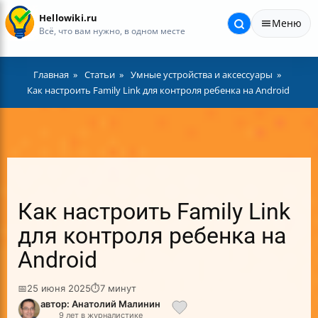
Hellowiki.ru
Меню
Всё, что вам нужно, в одном месте
Главная
Статьи
Умные устройства и аксессуары
Как настроить Family Link для контроля ребенка на Android
Как настроить Family Link
для контроля ребенка на
Android
📅
25 июня 2025
⏱
7 минут
автор: Анатолий Малинин
9 лет в журналистике