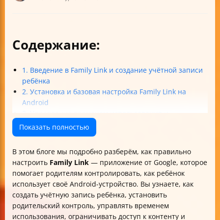
Содержание:
1. Введение в Family Link и создание учётной записи
ребёнка
2. Установка и базовая настройка Family Link на
Android
3. Управление временем использования и
ограничениями контента
Показать полностью
4. Управление устройствами, покупками и
безопасностью
В этом блоге мы подробно разберём, как правильно
5. Решение проблем и советы по эффективному
настроить
Family Link
— приложение от Google, которое
использованию
помогает родителям контролировать, как ребёнок
Таблица: Основные шаги настройки Family Link на
использует своё Android-устройство. Вы узнаете, как
Android
создать учётную запись ребёнка, установить
родительский контроль, управлять временем
использования, ограничивать доступ к контенту и