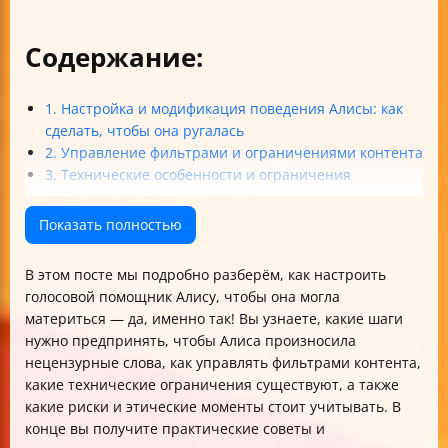
Содержание:
1. Настройка и модификация поведения Алисы: как
сделать, чтобы она ругалась
2. Управление фильтрами и ограничениями контента
3. Технические особенности и ограничения
4. Риски, этика и безопасность
5. Альтернативные методы и дополнительные советы
Показать полностью
Итог: как настроить Алису, чтобы она материлась
В этом посте мы подробно разберём, как настроить
голосовой помощник Алису, чтобы она могла
материться — да, именно так! Вы узнаете, какие шаги
нужно предпринять, чтобы Алиса произносила
нецензурные слова, как управлять фильтрами контента,
какие технические ограничения существуют, а также
какие риски и этические моменты стоит учитывать. В
конце вы получите практические советы и