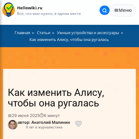
Hellowiki.ru
Меню
Всё, что вам нужно, в одном месте
Главная
Статьи
Умные устройства и аксессуары
Как изменить Алису, чтобы она ругалась
Как изменить Алису,
чтобы она ругалась
📅
29 июня 2025
⏱
6 минут
автор: Анатолий Малинин
9 лет в журналистике