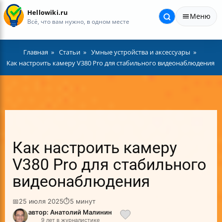
Hellowiki.ru
Меню
Всё, что вам нужно, в одном месте
Главная
Статьи
Умные устройства и аксессуары
Как настроить камеру V380 Pro для стабильного видеонаблюдения
Как настроить камеру
V380 Pro для стабильного
видеонаблюдения
📅
25 июля 2025
⏱
5 минут
автор: Анатолий Малинин
9 лет в журналистике