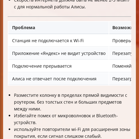
с для нормальной работы Алисы.
Проблема
Возможное
Станция не подключается к Wi-Fi
Проверьте, 
Приложение «Яндекс» не видит устройство
Перезапусти
Подключение прерывается
Поменяйте р
Алиса не отвечает после подключения
Перезагруз
Разместите колонку в пределах прямой видимости с
роутером, без толстых стен и больших предметов
между ними.
Избегайте помех от микроволновок и Bluetooth-
устройств.
используйте повторители wi-Fi для расширения зоны
покрытия, если сигнал слишком слабый.