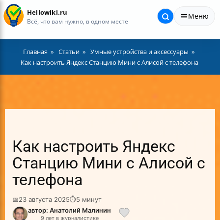
Hellowiki.ru
Меню
Всё, что вам нужно, в одном месте
Главная
Статьи
Умные устройства и аксессуары
Как настроить Яндекс Станцию Мини с Алисой с телефона
Как настроить Яндекс
Станцию Мини с Алисой с
телефона
📅
23 августа 2025
⏱
5 минут
автор: Анатолий Малинин
9 лет в журналистике