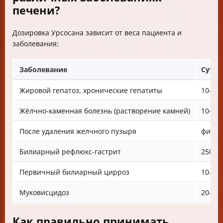
печени?
Дозировка Урсосана зависит от веса пациента и
заболевания:
Заболевание
Суточ
Жировой гепатоз, хронические гепатиты
10–15
Жёлчно-каменная болезнь (растворение камней)
10–15
После удаления желчного пузыря
фикси
Билиарный рефлюкс-гастрит
250 мг
Первичный билиарный цирроз
10–15 
Муковисцидоз
20–30
Как правильно принимать