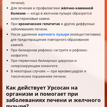
печени).
Для лечения и профилактики
жёлчно-каменной
болезни
— когда в желчном пузыре образуются
холестериновые камни.
При
хронических гепатитах
и других диффузных
заболеваниях печени.
После удаления
желчного пузыря
(холецистэктомии)
для предотвращения повторного образования
камней.
При билиарном рефлюкс-гастрите и рефлюкс-
эзофагите.
При первичных билиарных циррозах и
склерозирующем холангите.
В некоторых случаях — при муковисцидозе и
токсических поражениях печени.
Как действует Урсосан на
организм и помогает при
заболеваниях печени и желчного
пузыря?