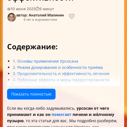
📅
10 июня 2025
⏱
6 минут
автор: Анатолий Малинин
9 лет в журналистике
Содержание:
1. Основы применения Урсосана
2. Режим дозирования и особенности приёма
3. Продолжительность и эффективность лечения
4. Побочные эффекты и меры предосторожности
Итоги и полезные советы
Показать полностью
Если вы когда-либо задумывались,
урсосан от чего
принимают и как он
помогает
печени и жёлчному
пузырю
, то эта статья для вас. Мы подробно разберём,
при каких состояниях назначают Урсосан, как