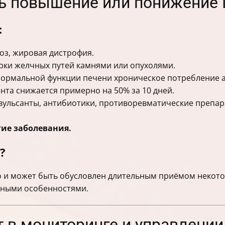
ть повышение или понижение
:
оз, жировая дистрофия.
орки желчных путей камнями или опухолями.
ормальной функции печени хроническое потребление а
ента снижается примерно на 50% за 10 дней.
ульсанты, антибиотики, противоревматические препар
гие заболевания.
?
ко и может быть обусловлен длительным приёмом некот
енными особенностями.
т в мониторинге и управлени