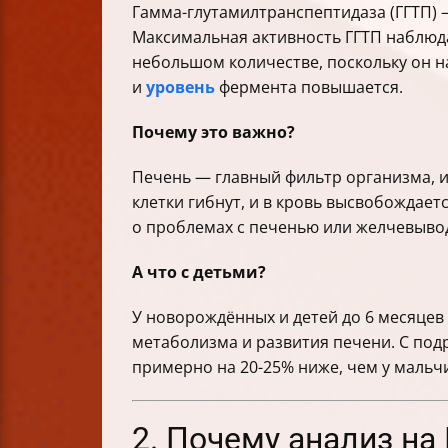
Гамма-глутамилтранспептидаза (ГГТП) 
Максимальная активность ГГТП наблюда
небольшом количестве, поскольку он на
и
уровень
фермента повышается.
Почему это важно?
Печень — главный фильтр организма, 
клетки гибнут, и в кровь высвобождает
о проблемах с печенью или желчевыво
А что с детьми?
У новорождённых и детей до 6 месяцев
метаболизма и развития печени. С под
примерно на 20-25% ниже, чем у мальч
2. Почему анализ на