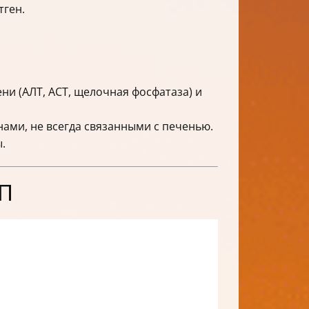
тген.
и (АЛТ, АСТ, щелочная фосфатаза) и
ми, не всегда связанными с печенью.
.
ТП