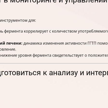
инструментом для:
ь фермента коррелирует с количеством употребляемого
ий печени:
динамика изменения активности ГГТП помог
овление.
нижение уровня фермента свидетельствует о положител
дготовиться к анализу и инте