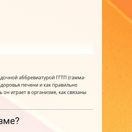
гадочной аббревиатурой ГГТП (гамма-
ли что отказ от алкоголя может снизить
 здоровья печени и как правильно
ет нам о себе через биохимические
 он играет в организме, как связаны
изме?