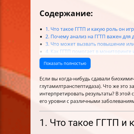
Содержание:
1. Что такое ГГТП и какую роль он иг
2. Почему анализ на ГГТП важен для
3. Что может вызвать повышение ил
4. Как ГГТП помогает в мониторинге
5. Как правильно подготовиться к а
Показать полностью
Таблица: Нормальные референсные 
Итог: зачем нужен анализ ГГТП и как
Если вы когда-нибудь сдавали биохим
А вы знали, что уровень ГГТП у ново
глутамилтранспептидаза). Что же это з
активность фермента почти вдвое вс
интерпретировать результаты? В этой с
маркеры.
его уровни с различными заболеваниям
1. Что такое ГГТП и 