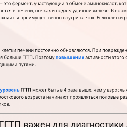
— это фермент, участвующий в обмене аминокислот, кот
ется в печени, почках и поджелудочной железе. В норме
ходится преимущественно внутри клеток. Если клетки р
и клетки печени постоянно обновляются. При поврежде
ся больше ГГТП. Поэтому
повышение
активности этого 
дящими путями.
уровень
ГГТП может быть в 4 раза выше, чем у взрослы
росткового возраста начинают проявляться половые раз
иков.
 ГГТП важен для диагностики