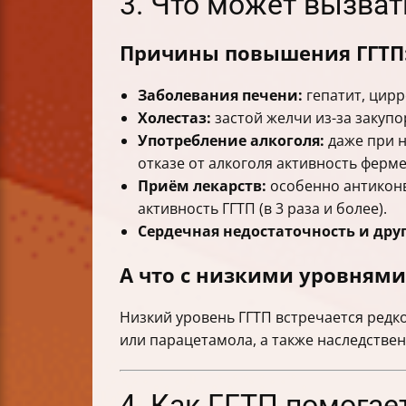
3. Что может вызва
Причины повышения ГГТП
Заболевания печени:
гепатит, цирр
Холестаз:
застой желчи из-за закуп
Употребление алкоголя:
даже при н
отказе от алкоголя активность ферм
Приём лекарств:
особенно антиконв
активность ГГТП (в 3 раза и более).
Сердечная недостаточность и дру
А что с низкими уровнями
Низкий уровень ГГТП встречается ред
или парацетамола, а также наследств
4. Как ГГТП помогае