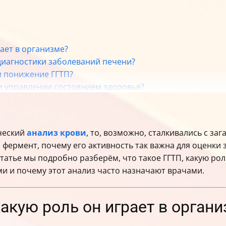
рает в организме?
 диагностики заболеваний печени?
и понижение ГГТП?
 и управлении состоянием здоровья?
нализу и интерпретировать результаты?
значения ГГТП
 он помогает?
ический
анализ крови
, то, возможно, сталкивались с за
рождённых может быть в 4 раза выше, чем у взрослых? И
а фермент, почему его активность так важна для оценки
его за 10 дней? Вот так просто наш организм напомина
татье мы подробно разберём, что такое ГГТП, какую роль
и и почему этот анализ часто назначают врачами.
какую роль он играет в орган