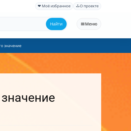
❤ Моё избранное
О проекте
Найти
Меню
го значение
 значение