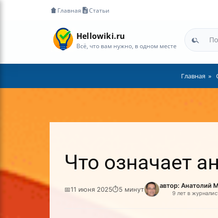
Главная
Статьи
Hellowiki.ru
Всё, что вам нужно, в одном месте
Главная
Что означает а
автор: Анатолий 
📅
11 июня 2025
⏱
5 минут
9 лет в журналис