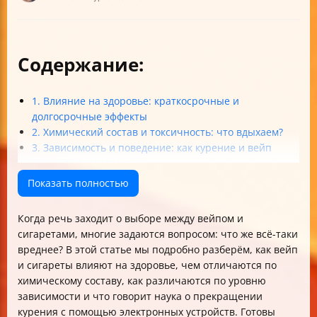
Содержание:
1. Влияние на здоровье: краткосрочные и
долгосрочные эффекты
2. Химический состав и токсичность: что вдыхаем?
3. Зависимость и поведение: как курение и вейп
влияют на человека
4. Общественное здоровье, регулирование и мифы
Показать полностью
5. Помощь в отказе от курения и снижение вреда
Итог: что же всё-таки вреднее — вейп или сигареты?
Когда речь заходит о выборе между вейпом и
Таблица сравнения вреда вейпа и сигарет
сигаретами, многие задаются вопросом: что же всё-таки
вреднее? В этой статье мы подробно разберём, как вейп
и сигареты влияют на здоровье, чем отличаются по
химическому составу, как различаются по уровню
зависимости и что говорит наука о прекращении
курения с помощью электронных устройств. Готовы