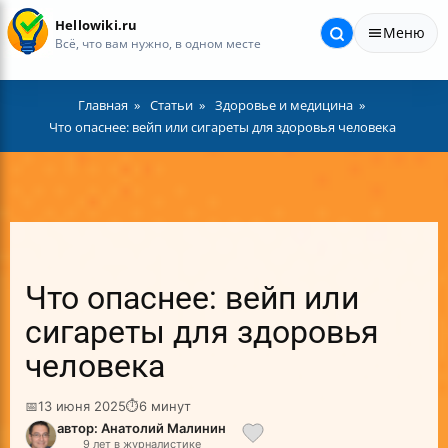
Hellowiki.ru
Меню
Всё, что вам нужно, в одном месте
Главная
Статьи
Здоровье и медицина
Что опаснее: вейп или сигареты для здоровья человека
Что опаснее: вейп или
сигареты для здоровья
человека
📅
13 июня 2025
⏱
6 минут
автор: Анатолий Малинин
9 лет в журналистике