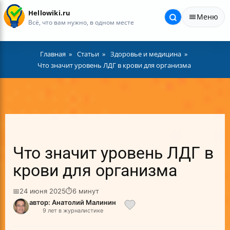
Hellowiki.ru
Меню
Всё, что вам нужно, в одном месте
Главная
Статьи
Здоровье и медицина
Что значит уровень ЛДГ в крови для организма
Что значит уровень ЛДГ в
крови для организма
📅
24 июня 2025
⏱
6 минут
автор: Анатолий Малинин
9 лет в журналистике