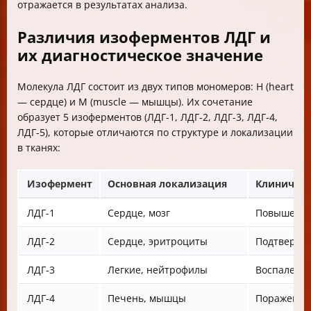
отражается в результатах анализа.
Различия изоферментов ЛДГ и
их диагностическое значение
Молекула ЛДГ состоит из двух типов мономеров: Н (heart
— сердце) и М (muscle — мышцы). Их сочетание
образует 5 изоферментов (ЛДГ-1, ЛДГ-2, ЛДГ-3, ЛДГ-4,
ЛДГ-5), которые отличаются по структуре и локализации
в тканях:
Изофермент
Основная локализация
Клиническ
ЛДГ-1
Сердце, мозг
Повышение 
ЛДГ-2
Сердце, эритроциты
Подтвержд
ЛДГ-3
Легкие, нейтрофилы
Воспаления
ЛДГ-4
Печень, мышцы
Поражения