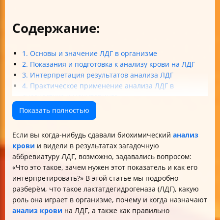
Содержание:
1. Основы и значение ЛДГ в организме
2. Показания и подготовка к анализу крови на ЛДГ
3. Интерпретация результатов анализа ЛДГ
4. Практическое применение анализа ЛДГ в
диагностике и мониторинге
Итоги и советы
Показать полностью
Если вы когда-нибудь сдавали биохимический
анализ
крови
и видели в результатах загадочную
аббревиатуру ЛДГ, возможно, задавались вопросом:
«Что это такое, зачем нужен этот показатель и как его
интерпретировать?» В этой статье мы подробно
разберём, что такое лактатдегидрогеназа (ЛДГ), какую
роль она играет в организме, почему и когда назначают
анализ крови
на ЛДГ, а также как правильно