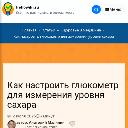
Hellowiki.ru
Меню
Всё, что вам нужно, в одном месте
Главная
Статьи
Здоровье и медицина
Как настроить глюкометр для измерения уровня сахара
Как настроить глюкометр
для измерения уровня
сахара
📅
12 июля 2025
⏱
6 минут
автор: Анатолий Малинин
9 лет в журналистике