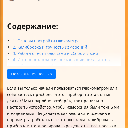
Содержание:
1. Основы настройки глюкометра
2. Калибровка и точность измерений
3. Работа с тест-полосками и сбором крови
4. Интерпретация и использование результатов
5. Обслуживание, обновления и устранение
неполадок
Показать полностью
Итог
Если вы только начали пользоваться глюкометром или
собираетесь приобрести этот прибор, то эта статья —
для вас! Мы подробно разберём, как правильно
настроить устройство, чтобы измерения были точными
и надёжными. Вы узнаете, как выставить основные
параметры, работать с тест-полосками, калибровать
прибор и интерпретировать результаты. Всё просто и