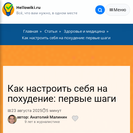
Hellowiki.ru
Меню
Всё, что вам нужно, в одном месте
Главная
Статьи
Здоровье и медицина
Как настроить себя на похудение: первые шаги
Как настроить себя на
похудение: первые шаги
📅
23 августа 2025
⏱
5 минут
автор: Анатолий Малинин
9 лет в журналистике