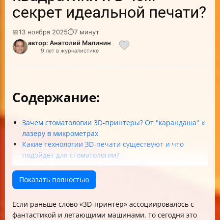
секрет идеальной печати?
📅
13 ноября 2025
⏱
7 минут
автор: Анатолий Малинин
9 лет в журналистике
Содержание:
Зачем стоматологии 3D-принтеры? От "карандаша" к
лазеру в микрометрах
Какие технологии 3D-печати существуют и что
подойдет для стоматологии?
Как выбрать стоматологический 3D-принтер? Рецепт
без боли и разочарований
Показать полностью
Сравнение популярных стоматологических 3D-
принтеров
Если раньше слово «3D-принтер» ассоциировалось с
Материалы для стоматологической 3D-печати: не всё
фантастикой и летающими машинами, то сегодня это
золото, что блестит