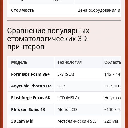
Стоимость
Цена оборудования и ра
Сравнение популярных
стоматологических 3D-
принтеров
Модель
Технология
Область пе
Formlabs Form 3B+
LFS (SLA)
145 × 145 ×
Anycubic Photon D2
DLP
~115 × 65 ×
Flashforge Focus 6K
LCD (MSLA)
Не указано
Phrozen Sonic 4K
Mono LCD
~130 × 72 ×
3DLam Mid
Металлический SLS
220 мм