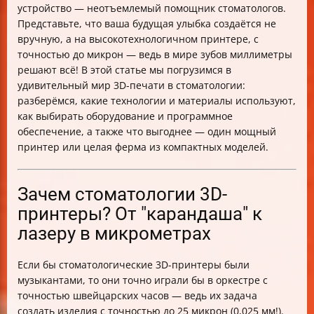
устройство — неотъемлемый помощник стоматологов.
Как интегрировать 3D-печать в стоматологический
Представьте, что ваша будущая улыбка создаётся не
процесс?
вручную, а на высокотехнологичном принтере, с
Экономика 3D-печати в стоматологии: когда
точностью до микрон — ведь в мире зубов миллиметры
вложения приносят улыбки
решают всё! В этой статье мы погрузимся в
Чек-лист: что учесть при покупке 3D-принтера для
удивительный мир 3D-печати в стоматологии:
стоматологии
разберёмся, какие технологии и материалы используют,
FAQ: Ответы на самые частые вопросы
как выбирать оборудование и программное
Итог: как не промахнуться и создать улыбки будущего
обеспечение, а также что выгоднее — один мощный
принтер или целая ферма из компактных моделей.
Зачем стоматологии 3D-
принтеры? От "карандаша" к
лазеру в микрометрах
Если бы стоматологические 3D-принтеры были
музыкантами, то они точно играли бы в оркестре с
точностью швейцарских часов — ведь их задача
создать изделия с точностью до 25 микрон (0,025 мм!).