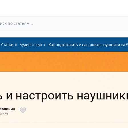
Статьи
Аудио и звук
Как подключить и настроить наушники на 
 и настроить наушник
 Малинин
стике