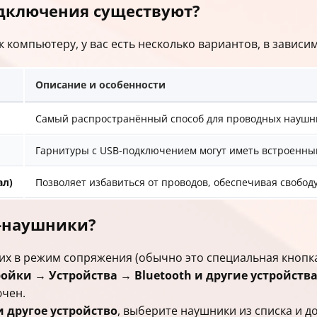
одключения существуют?
 компьютеру, у вас есть несколько вариантов, в зависи
Описание и особенности
Самый распространённый способ для проводных наушник
Гарнитуры с USB-подключением могут иметь встроенный 
ал)
Позволяет избавиться от проводов, обеспечивая свобод
h-наушники?
их в режим сопряжения (обычно это специальная кнопк
ройки
→
Устройства
→
Bluetooth и другие устройств
ючен.
и другое устройство
, выберите наушники из списка и 