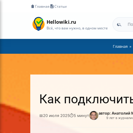
Главная
Статьи
Hellowiki.ru
Всё, что вам нужно, в одном месте
Главная
Как подключить
автор: Анатолий
📅
20 июля 2025
⏱
5 минут
9 лет в журнали