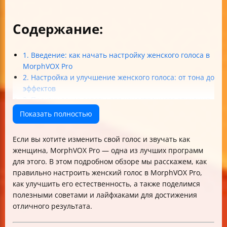
Содержание:
1. Введение: как начать настройку женского голоса в
MorphVOX Pro
2. Настройка и улучшение женского голоса: от тона до
эффектов
3. Практические советы для качественного звучания
женского голоса
Показать полностью
4. Решение проблем и продвинутые советы
5. Техника и естественность женского голоса
Если вы хотите изменить свой голос и звучать как
Итог
женщина, MorphVOX Pro — одна из лучших программ
для этого. В этом подробном обзоре мы расскажем, как
правильно настроить женский голос в MorphVOX Pro,
как улучшить его естественность, а также поделимся
полезными советами и лайфхаками для достижения
отличного результата.