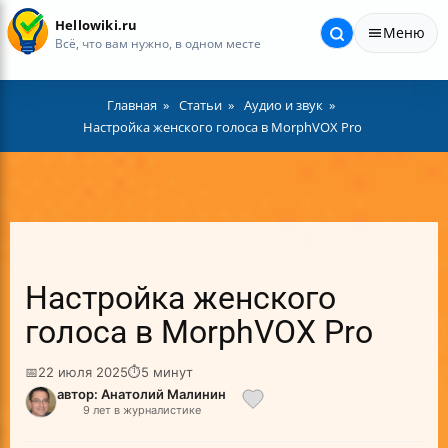
Hellowiki.ru
Меню
Всё, что вам нужно, в одном месте
Главная
Статьи
Аудио и звук
Настройка женского голоса в MorphVOX Pro
Настройка женского
голоса в MorphVOX Pro
📅
22 июля 2025
⏱
5 минут
автор: Анатолий Малинин
9 лет в журналистике