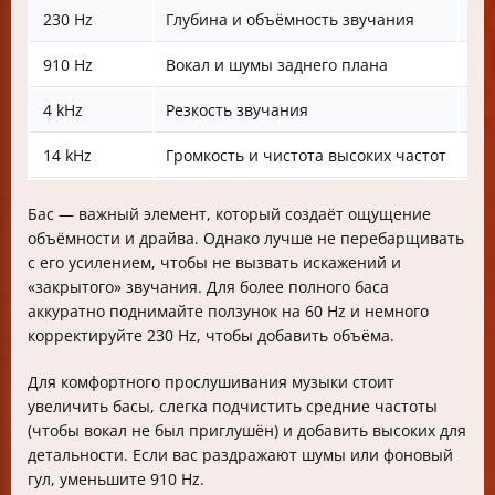
230 Hz
Глубина и объёмность звучания
Фо
910 Hz
Вокал и шумы заднего плана
Ко
4 kHz
Резкость звучания
Пр
14 kHz
Громкость и чистота высоких частот
Де
Бас — важный элемент, который создаёт ощущение
объёмности и драйва. Однако лучше не перебарщивать
с его усилением, чтобы не вызвать искажений и
«закрытого» звучания. Для более полного баса
аккуратно поднимайте ползунок на 60 Hz и немного
корректируйте 230 Hz, чтобы добавить объёма.
Для комфортного прослушивания музыки стоит
увеличить басы, слегка подчистить средние частоты
(чтобы вокал не был приглушён) и добавить высоких для
детальности. Если вас раздражают шумы или фоновый
гул, уменьшите 910 Hz.