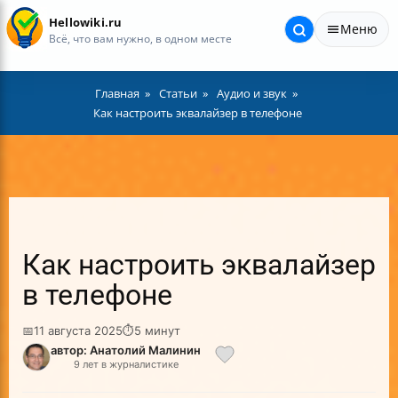
Hellowiki.ru
Меню
Всё, что вам нужно, в одном месте
Главная
Статьи
Аудио и звук
Как настроить эквалайзер в телефоне
Как настроить эквалайзер
в телефоне
📅
11 августа 2025
⏱
5 минут
автор: Анатолий Малинин
9 лет в журналистике