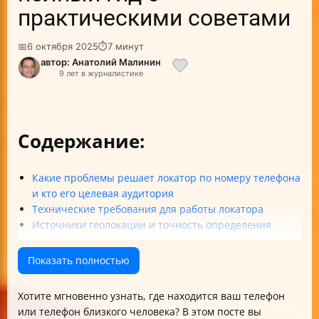
практическими советами
📅
6 октября 2025
⏱
7 минут
автор: Анатолий Малинин
9 лет в журналистике
Содержание:
Какие проблемы решает локатор по номеру телефона
и кто его целевая аудитория
Технические требования для работы локатора
Источники геолокации и точность определения
Отличия от официальных сервисов Find My Device и
Find My
Показать полностью
Правовые и этические аспекты использования
локаторов
Хотите мгновенно узнать, где находится ваш телефон
Как генерируется и отправляется сообщение со
или телефон близкого человека? В этом посте вы
ссылкой для отслеживания