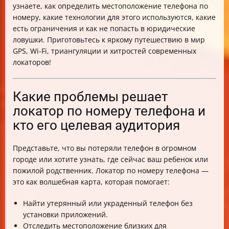
узнаете, как определить местоположение телефона по
Скорость определения местоположения и факторы
номеру, какие технологии для этого используются, какие
влияния
есть ограничения и как не попасть в юридические
Данные до и после регистрации
ловушки. Приготовьтесь к яркому путешествию в мир
Меры безопасности и предотвращение
GPS, Wi-Fi, триангуляции и хитростей современных
мошенничества
локаторов!
Совместимость с Android и iOS
Отслеживание без SIM-карты и офлайн-режим
Точность до улицы и способы её улучшения
Какие проблемы решает
Тарифные планы и доступные функции
локатор по номеру телефона и
Как презентовать продукт эффективно
кто его целевая аудитория
Юридические уведомления и политика
конфиденциальности
Альтернативные методы локализации по номеру
Представьте, что вы потеряли телефон в огромном
Когда нужно согласие и риски нарушения закона
городе или хотите узнать, где сейчас ваш ребенок или
Реальные ожидания и ограничения
пожилой родственник. Локатор по номеру телефона —
Таблица сравнения основных характеристик
это как волшебная карта, которая помогает:
локаторов
Найти утерянный или украденный телефон без
установки приложений.
Отследить местоположение близких для