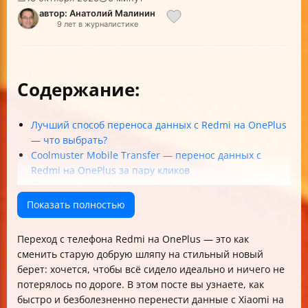
автор: Анатолий Малинин
9 лет в журналистике
Содержание:
Лучший способ переноса данных с Redmi на OnePlus
— что выбрать?
Coolmuster Mobile Transfer — перенос данных с
Redmi на OnePlus за пару кликов
Перенос через Google Backup — облако спасет ваши
данные
Показать полностью
OnePlus Switch — перенос с Xiaomi на OnePlus с
сохранением настроек
Переход с телефона Redmi на OnePlus — это как
Как выбрать лучший метод для себя
сменить старую добрую шляпу на стильный новый
Советы для успешного перехода
берет: хочется, чтобы всё сидело идеально и ничего не
Заключение
потерялось по дороге. В этом посте вы узнаете, как
быстро и безболезненно перенести данные с Xiaomi на