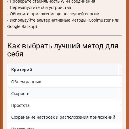
- Проверьте стабильность Wi-Fi соединения
- Перезапустите оба устройства
- Обновите приложение до последней версии
- Используйте альтернативные методы (Coolmuster или
Google Backup)
Как выбрать лучший метод для
себя
Критерий
Coo
Объем данных
Люб
Скорость
Быс
Простота
Тре
Сохранение настроек и расположения приложений
Нет
Надежность
Выс