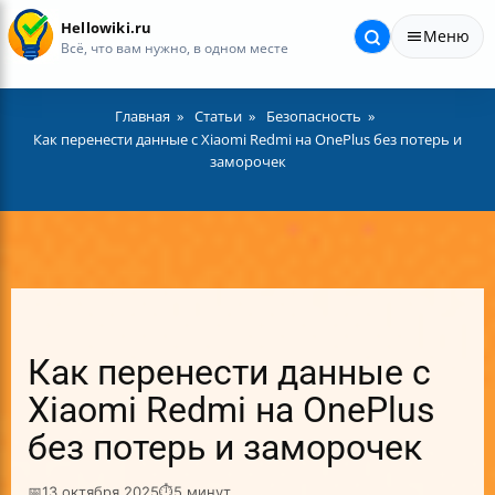
Hellowiki.ru
Меню
Всё, что вам нужно, в одном месте
Главная
Статьи
Безопасность
Как перенести данные с Xiaomi Redmi на OnePlus без потерь и
заморочек
Как перенести данные с
Xiaomi Redmi на OnePlus
без потерь и заморочек
📅
13 октября 2025
⏱
5 минут