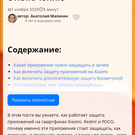
📅
1 ноября 2025
⏱
5 минут
автор: Анатолий Малинин
9 лет в журналистике
Содержание:
Какие приложения нужно защищать и зачем
Как включить защиту приложений на Xiaomi
Как включить дополнительную защиту биометрией
Что происходит при запуске защищённых
приложений
Как отключить защиту приложений
Показать полностью
Что делать, если забыли графический ключ или не
можете войти в Mi аккаунт
В этом посте вы узнаете, как работает защита
Можно ли управлять списком защищённых
приложений на смартфонах Xiaomi, Redmi и POCO,
приложений после настройки
почему именно эти приложения стоит защищать, как
Особенности разных версий MIUI и моделей Xiaomi
включить и отключить пароли, а также что делать, если