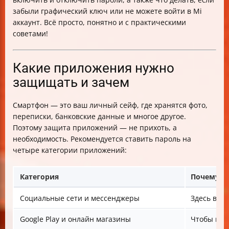
Как понять, что приложение действительно
забыли графический ключ или не можете войти в Mi
защищено
аккаунт. Всё просто, понятно и с практическими
Полезные советы и предосторожности
советами!
Итоговая таблица настроек защиты приложений на
Xiaomi
Какие приложения нужно
защищать и зачем
Смартфон — это ваш личный сейф, где хранятся фото,
переписки, банковские данные и многое другое.
Поэтому защита приложений — не прихоть, а
необходимость. Рекомендуется ставить пароль на
четыре категории приложений:
Категория
Почему в
Социальные сети и мессенджеры
Здесь ваш
Google Play и онлайн магазины
Чтобы ник