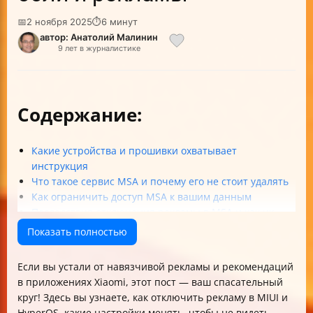
📅
2 ноября 2025
⏱
6 минут
автор: Анатолий Малинин
9 лет в журналистике
Содержание:
Какие устройства и прошивки охватывает
инструкция
Что такое сервис MSA и почему его не стоит удалять
Как ограничить доступ MSA к вашим данным
Последствия отключения рекламы в MSA и как их
минимизировать
Показать полностью
Пошаговые инструкции по отключению рекламы в
приложениях Xiaomi
Если вы устали от навязчивой рекламы и рекомендаций
Как отключить рекламу на экране блокировки и
в приложениях Xiaomi, этот пост — ваш спасательный
рабочем столе
круг! Здесь вы узнаете, как отключить рекламу в MIUI и
Что делать, если реклама всё равно появляется
HyperOS, какие настройки менять, чтобы не видеть