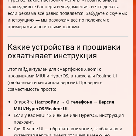
Особенности Realme UI: глобальная и китайская
надоедливые баннеры и уведомления, и что делать,
версии
если реклама всё равно появляется. Забудьте о скучных
Какие настройки менять в Realme UI Global
инструкциях — мы разложим всё по полочкам с
Как проверить успешное отключение рекламы
примерами и понятными шагами.
Риски и ограничения
Советы для удобства и безопасности
Таблица сравнения отключения рекламы в MIUI и
Какие устройства и прошивки
HyperOS
охватывает инструкция
Типичные ошибки пользователей
Визуальные подсказки
Этот гайд актуален для смартфонов Xiaomi с
Итог
прошивками MIUI и HyperOS, а также для Realme UI
(глобальная и китайская версии). Проверить
совместимость просто:
Откройте
Настройки → О телефоне → Версия
MIUI/HyperOS/Realme UI
.
Если у вас MIUI 12 и выше или HyperOS, инструкция
подходит.
Для Realme UI — обратите внимание, глобальная и
китайская версии имеют отличия в меню, но