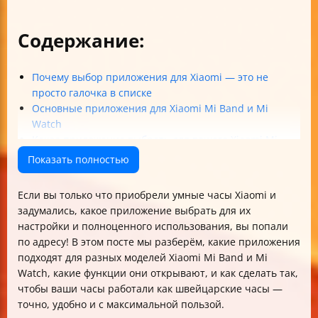
Содержание:
Почему выбор приложения для Xiaomi — это не
просто галочка в списке
Основные приложения для Xiaomi Mi Band и Mi
Watch
Какое приложение выбрать для вашего Xiaomi Mi
Band
Показать полностью
Особенности официального приложения Mi Fit / Zepp
Life
Если вы только что приобрели умные часы Xiaomi и
Как выбрать приложение для Xiaomi Mi Watch
задумались, какое приложение выбрать для их
Таблица сравнения приложений для Mi Watch
настройки и полноценного использования, вы попали
Как подключить и настроить часы Xiaomi с
по адресу! В этом посте мы разберём, какие приложения
приложением
подходят для разных моделей Xiaomi Mi Band и Mi
Персонализация циферблатов и дополнительные
Watch, какие функции они открывают, и как сделать так,
приложения
чтобы ваши часы работали как швейцарские часы —
Советы по безопасности и приватности
точно, удобно и с максимальной пользой.
Практические рекомендации для максимальной