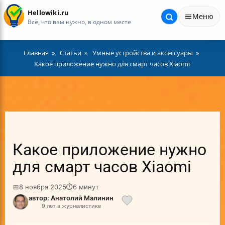
Hellowiki.ru
Меню
Всё, что вам нужно, в одном месте
Главная
Статьи
Умные устройства и аксессуары
Какое приложение нужно для смарт часов Xiaomi
Какое приложение нужно
для смарт часов Xiaomi
📅
8 ноября 2025
⏱
6 минут
автор: Анатолий Малинин
9 лет в журналистике