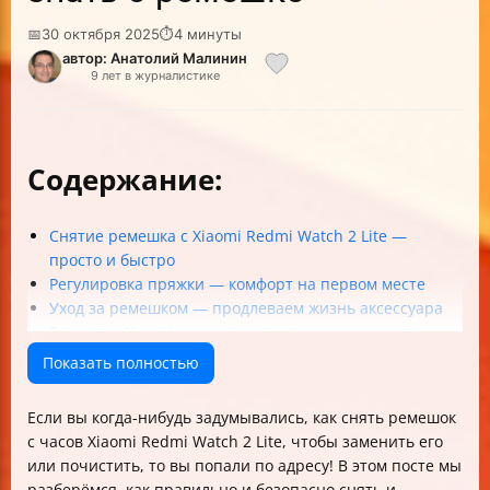
📅
30 октября 2025
⏱
4 минуты
автор: Анатолий Малинин
9 лет в журналистике
Содержание:
Снятие ремешка с Xiaomi Redmi Watch 2 Lite —
просто и быстро
Регулировка пряжки — комфорт на первом месте
Уход за ремешком — продлеваем жизнь аксессуара
Гарантия Xiaomi на ремешок — что важно знать
Советы по оформлению руководства и терминологии
Показать полностью
Таблица основных действий по снятию и установке
ремешка
Если вы когда-нибудь задумывались, как снять ремешок
Заключение
с часов Xiaomi Redmi Watch 2 Lite, чтобы заменить его
или почистить, то вы попали по адресу! В этом посте мы
разберёмся, как правильно и безопасно снять и